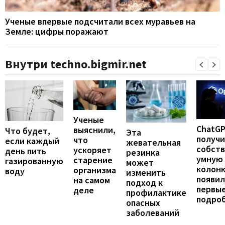
Ученые впервые подсчитали всех муравьев на
Земле: цифры поражают
Внутри techno.bigmir.net
Ученые
ChatG
выяснили,
Что будет,
Эта
получ
что
если каждый
жевательная
собст
ускоряет
день пить
резинка
умную
старение
газированную
может
колонк
организма
воду
изменить
появил
на самом
подход к
первы
деле
профилактике
подро
опасных
заболеваний