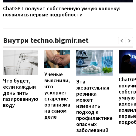
ChatGPT получит собственную умную колонку:
появились первые подробности
Внутри techno.bigmir.net
Ученые
ChatG
выяснили,
Что будет,
Эта
получ
что
если каждый
жевательная
собст
ускоряет
день пить
резинка
умную
старение
газированную
может
колонк
организма
воду
изменить
появил
на самом
подход к
первы
деле
профилактике
подро
опасных
заболеваний