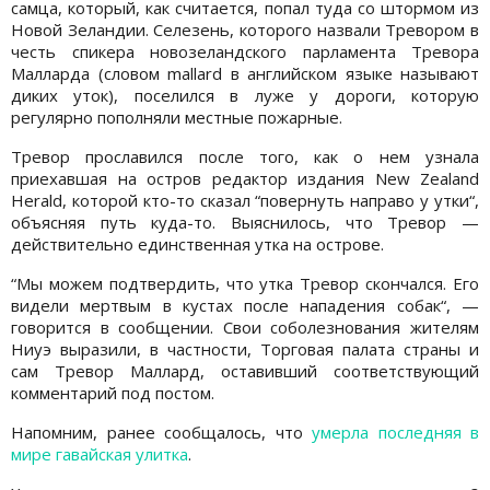
самца, который, как считается, попал туда со штормом из
Новой Зеландии. Селезень, которого назвали Тревором в
честь спикера новозеландского парламента Тревора
Малларда (словом mallard в английском языке называют
диких уток), поселился в луже у дороги, которую
регулярно пополняли местные пожарные.
Тревор прославился после того, как о нем узнала
приехавшая на остров редактор издания New Zealand
Herald, которой кто-то сказал “повернуть направо у утки“,
объясняя путь куда-то. Выяснилось, что Тревор —
действительно единственная утка на острове.
“Мы можем подтвердить, что утка Тревор скончался. Его
видели мертвым в кустах после нападения собак“, —
говорится в сообщении. Свои соболезнования жителям
Ниуэ выразили, в частности, Торговая палата страны и
сам Тревор Маллард, оставивший соответствующий
комментарий под постом.
Напомним, ранее сообщалось, что
умерла последняя в
мире гавайская улитка
.