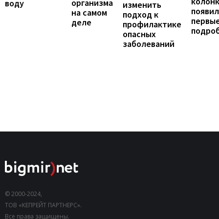
колонк
организма
воду
изменить
появил
на самом
подход к
первы
деле
профилактике
подро
опасных
заболеваний
© 2000-2024,
ТОВ «КЕПРЕЙТ ПАРТНЕРС».
Все права защищены.