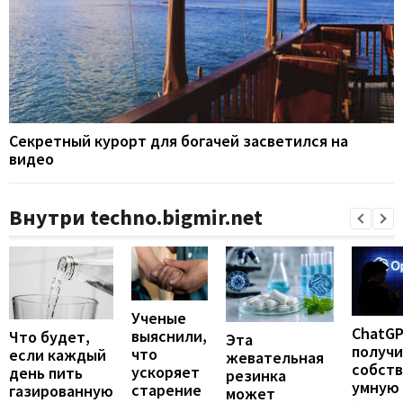
Секретный курорт для богачей засветился на
видео
Внутри techno.bigmir.net
Ученые
ChatG
выяснили,
Что будет,
Эта
получ
что
если каждый
жевательная
собст
ускоряет
день пить
резинка
умную
старение
газированную
может