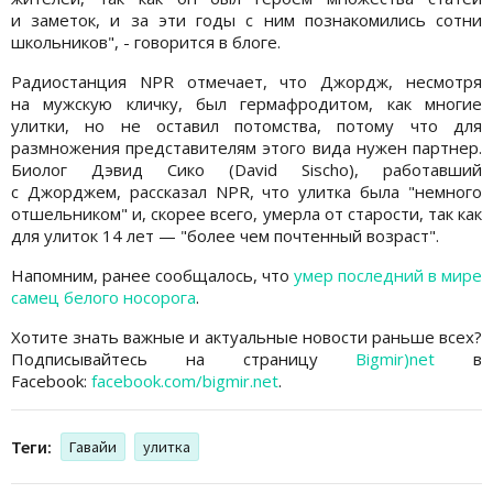
и заметок, и за эти годы с ним познакомились сотни
школьников", - говорится в блоге.
Радиостанция NPR отмечает, что Джордж, несмотря
на мужскую кличку, был гермафродитом, как многие
улитки, но не оставил потомства, потому что для
размножения представителям этого вида нужен партнер.
Биолог Дэвид Сико (David Sischo), работавший
с Джорджем, рассказал NPR, что улитка была "немного
отшельником" и, скорее всего, умерла от старости, так как
для улиток 14 лет — "более чем почтенный возраст".
Напомним, ранее сообщалось, что
умер последний в мире
самец белого носорога
.
Хотите знать важные и актуальные новости раньше всех?
Подписывайтесь на страницу
Bigmir)net
в
Facebook:
facebook.com/bigmir.net
.
Теги:
Гавайи
улитка