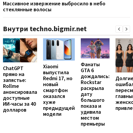
Массивное извержение выбросило в небо
стеклянные волосы
Внутри techno.bigmir.net
Фанаты
Xiaomi
ChatGPT
GTA 6
выпустила
прямо на
дождались:
Долгие
Redmi 17, но
запястье:
Rockstar
ошибал
новый
Rollme
раскрыла
перес
смартфон
анонсировала
дату
главны
оказался
доступные
большого
женск
хуже
ИИ-часы за 40
показа и
привле
предыдущей
долларов
удивила
модели
местом
премьеры