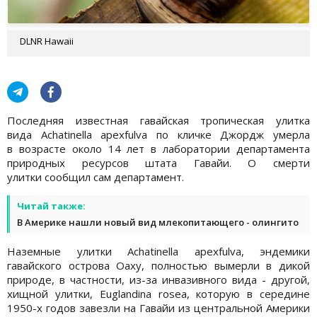
DLNR Hawaii
Последняя известная гавайская тропическая улитка
вида Achatinella apexfulva по кличке Джордж умерла
в возрасте около 14 лет в лаборатории департамента
природных ресурсов штата Гавайи. О смерти
улитки сообщил сам департамент.
Читай также:
В Америке нашли новый вид млекопитающего - олингито
Наземные улитки Achatinella apexfulva, эндемики
гавайского острова Оаху, полностью вымерли в дикой
природе, в частности, из-за инвазивного вида - другой,
хищной улитки, Euglandina rosea, которую в середине
1950-х годов завезли на Гавайи из центральной Америки