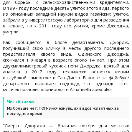
для борьбы с сельскохозяйственными вредителями.
В 1997 году последние десять улиток этого вида, первого
из описанных западной наукой видов гавайских улиток,
забрали в университетскую лабораторию для разведения
в неволе, но к 2011 году все улитки, кроме Джорджа,
умерли.
Как сообщается в блоге департамента, Джордж,
получивший свою кличку в честь другого последнего
представителя своего вида, Одинокого Джорджа,
скончался 1 января в возрасте около 14 лет. При этом
двухмиллиметровый кусочек ноги Джорджа, взятый для
анализа в 2017 году, технически остается живым
в глубокой заморозке в Сан-Диего. В посте на фейсбуке
департамент выражает надежду, что однажды этот
кусочек позволит клонировать Achatinella apexfulva.
Читай также:
Их больше нет: ТОП-9 исчезнувших видов животных за
последнее время
"Смерть Джорджа — большая потеря для местных
жителей, так как он был героем множества статей