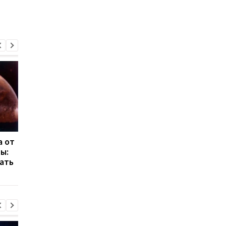
а от
Тысячи кадров с лунной
NASA готовит мисси
ы:
миссии: NASA
EAGLE и FALCON
ать
опубликовала полный
архив Artemis II