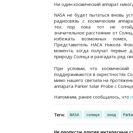
Ни один космический аппарат никог
NASA не будет пытаться вновь ус
радиосвязь с космическим аппара
тех пор пока тот не отой
значительное расстояние от Солнц
избежать возможных помех, 
Представитель НАСА Никола Фокс
момента, когда получат первые д
природу Солнца и разгадать ряд свя
При условии, что космический 
поддерживаются в окрестностях Со
мимо нашего светила на протяжен
аппарата Parker Solar Probe с Солнц
Напомним, ранее сообщалось, что
п
Теги:
NASA
солнце
зонд
Parke
Не пропусти другие интересные с