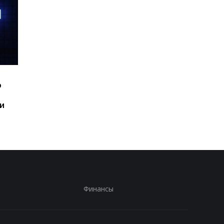
Шесть смартфонов за
Назван самый люби
ю
год: Nothing готовит
iPhone пользователе
самый масштабный
и это не новый флаг
и
запуск в своей истории
Финансы