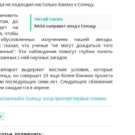
да не подходил настолько близко к Солнцу.
тановить
Читай также:
том, до
NASA направит зонд к Солнцу
дет на
а, чтобы
обусловленных излучением нашей звезды.
 сказал, что ученые "не могут дождаться того
анные". Эти наблюдения помогут глубже понять
занных с ней научных загадок.
аппарат выдержит жесткие условия, которые
лнца, он совершит 23 еще более близких пролета
ии последующих семи лет. Следующее сближение
ем ожидается в апреле.
осланный к Солнцу зонд прислал первые снимки
.
r
татьи, подпишись: