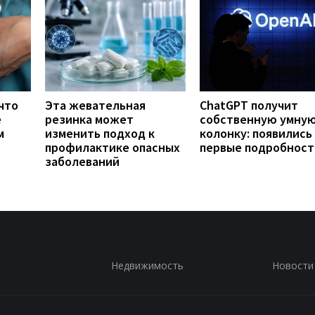
что
Эта жевательная
ChatGPT получит
е
резинка может
собственную умну
м
изменить подход к
колонку: появились
профилактике опасных
первые подробност
заболеваний
Недвижимость
Новости