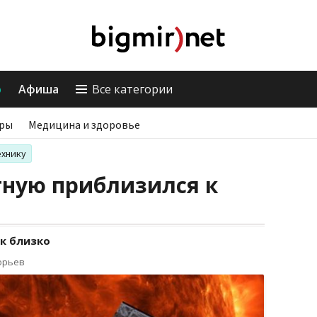
о
Афиша
Все категории
ры
Медицина и здоровье
ехнику
тную приблизился к
ак близко
орьев