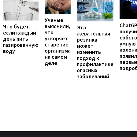
Ученые
ChatG
выяснили,
Что будет,
Эта
получ
что
если каждый
жевательная
собст
ускоряет
день пить
резинка
умную
старение
газированную
может
колонк
организма
воду
изменить
появил
на самом
подход к
первы
деле
профилактике
подро
опасных
заболеваний