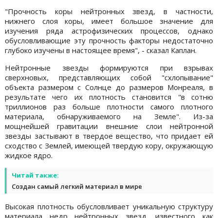
"Прочность коры нейтронных звезд, в частности,
нижнего слоя коры, имеет большое значение для
изучения ряда астрофизических процессов, однако
обусловливающие эту прочность факторы недостаточно
глубоко изучены в настоящее время", - сказал Каплан.
Нейтронные звезды формируются при взрывах
сверхновых, представляющих собой "схлопывание"
объекта размером с Солнце до размеров Монреаля, в
результате чего их плотность становится "в сотню
триллионов раз больше плотности самого плотного
материала, обнаруживаемого на Земле". Из-за
мощнейшей гравитации внешние слои нейтронной
звезды застывают в твердое вещество, что придает ей
сходство с Землей, имеющей твердую кору, окружающую
жидкое ядро.
Читай также:
Создан самый легкий материал в мире
Высокая плотность обусловливает уникальную структуру
материала недр нейтронных звезд, известного как