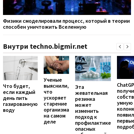
Физики смоделировали процесс, который в теории
способен уничтожить Вселенную
Внутри techno.bigmir.net
Ученые
ChatG
выяснили,
Что будет,
Эта
получ
что
если каждый
жевательная
собст
ускоряет
день пить
резинка
умную
старение
газированную
может
колонк
организма
воду
изменить
появил
на самом
подход к
первы
деле
профилактике
подро
опасных