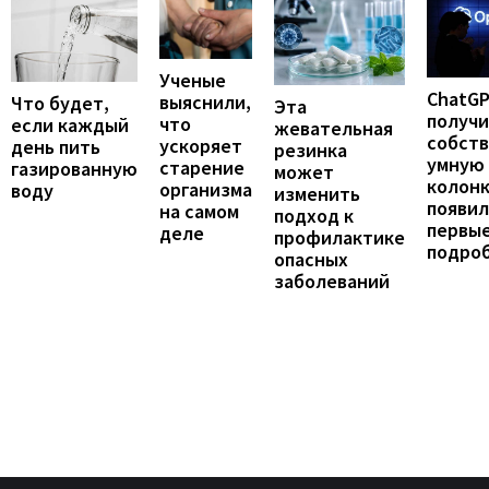
Ученые
ChatG
выяснили,
Что будет,
Эта
получ
что
если каждый
жевательная
собст
ускоряет
день пить
резинка
умную
старение
газированную
может
колонк
организма
воду
изменить
появил
на самом
подход к
первы
деле
профилактике
подро
опасных
заболеваний