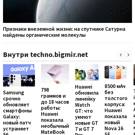
Признаки внеземной жизни: на спутнике Сатурна
найдены органические молекулы
Внутри techno.bigmir.net
8500 мАч
Huawei
798
без
Samsung
обновила
граммов и
толстого
срочно
линейку
до 18 часов
корпуса:
обновляет
Watch
работы:
Huawei
смартфоны
GT: что
Huawei
показала
Galaxy:
умеют
показала
новый
новый патч
новые GT
необычный
Nova 16
устраняет
7 и GT 7
MateBook
SE
56
Pro