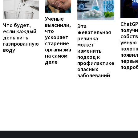
Ученые
ChatG
выяснили,
Что будет,
Эта
получ
что
если каждый
жевательная
собст
ускоряет
день пить
резинка
умную
старение
газированную
может
колонк
организма
воду
изменить
появил
на самом
подход к
первы
деле
профилактике
подро
опасных
заболеваний