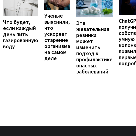
Ученые
ChatG
выяснили,
Что будет,
Эта
получ
что
если каждый
жевательная
собст
ускоряет
день пить
резинка
умную
старение
газированную
может
колонк
организма
воду
изменить
появил
на самом
подход к
первы
деле
профилактике
подро
опасных
заболеваний