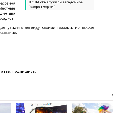
В США обнаружили загадочное
ассейна
"озеро смерти"
Местные
один-два
осадков.
ие увидеть легенду своими глазами, но вскоре
название.
татьи, подпишись: