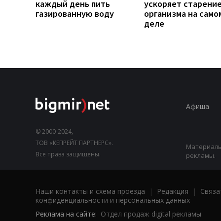
каждый день пить
ускоряет старени
газированную воду
организма на само
деле
Афиша
© 2000-2024,
ТОВ «КЕПРЕЙТ ПАРТНЕРС».
Материалы,
Все права защищены.
рекламы.
Наши контакты и схема проезда
|
Редакция
|
Связа
конфиденциальности и персональных данных
Реклама на сайте:
Отдел продаж digital рекламы