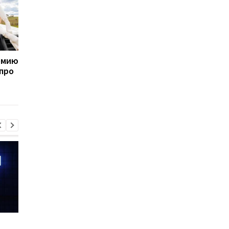
емию
Парень умер после
На дне океана нашл
 про
того, как попробовал
территория, где мог
садового слизняка
жить до 500 тыс лю
Шесть смартфонов за
Назван самый люби