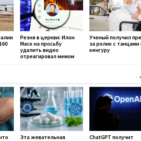
ралии
Резня в церкви: Илон
Ученый получил пр
160
Маск на просьбу
за ролик с танцами
удалить видео
кенгуру
отреагировал мемом
что
Эта жевательная
ChatGPT получит