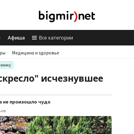
о
Афиша
Все категории
ры
Медицина и здоровье
ехнику
скресло" исчезнувшее
ка не произошло чудо
ьев