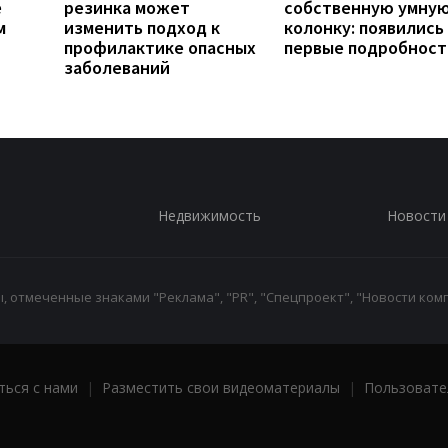
е
резинка может
собственную умну
м
изменить подход к
колонку: появились
профилактике опасных
первые подробност
заболеваний
Недвижимость
Новости
 отмеченные знаками "Реклама", "PR", "Спецпроект", "Новости комп
ться с нами
|
Разместить свои видеоматериалы
|
Пользовате