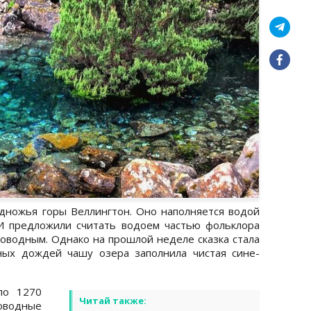
дножья горы Веллингтон. Оно наполняется водой
И предложили считать водоем частью фольклора
новодным. Однако на прошлой неделе сказка стала
ных дождей чашу озера заполнила чистая сине-
ло 1270
Читай также:
новодные