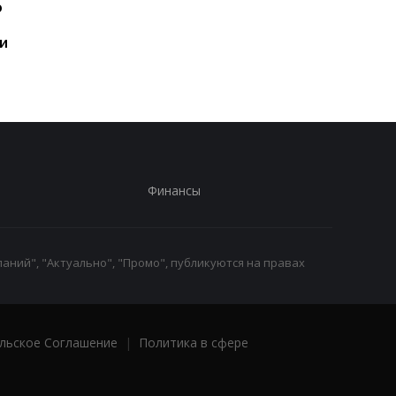
ю
год: Nothing готовит
iPhone пользователе
самый масштабный
и это не новый флаг
и
запуск в своей истории
Финансы
аний", "Актуально", "Промо", публикуются на правах
льское Соглашение
|
Политика в сфере