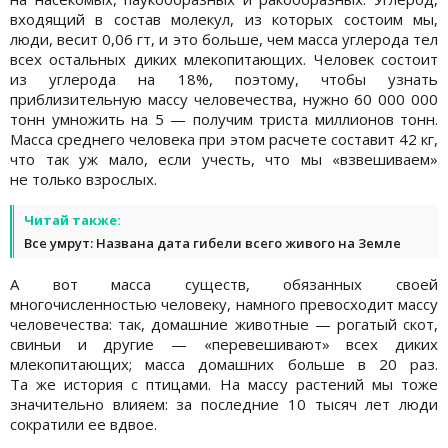
входящий в состав молекул, из которых состоим мы,
люди, весит 0,06 гт, и это больше, чем масса углерода тел
всех остальных диких млекопитающих. Человек состоит
из углерода на 18%, поэтому, чтобы узнать
приблизительную массу человечества, нужно 60 000 000
тонн умножить на 5 — получим триста миллионов тонн.
Масса среднего человека при этом расчете составит 42 кг,
что так уж мало, если учесть, что мы «взвешиваем»
не только взрослых.
Читай также:
Все умрут: Названа дата гибели всего живого на Земле
А вот масса существ, обязанных своей
многочисленностью человеку, намного превосходит массу
человечества: так, домашние животные — рогатый скот,
свиньи и другие — «перевешивают» всех диких
млекопитающих; масса домашних больше в 20 раз.
Та же история с птицами. На массу растений мы тоже
значительно влияем: за последние 10 тысяч лет люди
сократили ее вдвое.