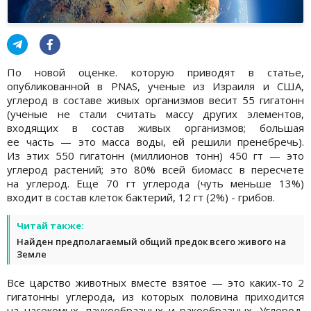
По новой оценке. которую приводят в статье,
опубликованной в PNAS, ученые из Израиля и США,
углерод в составе живых организмов весит 55 гигатонн
(ученые не стали считать массу других элементов,
входящих в состав живых организмов; большая
ее часть — это масса воды, ей решили пренебречь).
Из этих 550 гигатонн (миллионов тонн) 450 гт — это
углерод растений; это 80% всей биомасс в пересчете
на углерод. Еще 70 гт углерода (чуть меньше 13%)
входит в состав клеток бактерий, 12 гт (2%) - грибов.
Читай также:
Найден предполагаемый общий предок всего живого на
Земле
Все царство животных вместе взятое — это каких-то 2
гигатонны углерода, из которых половина приходится
на насекомых, паукообразных и ракообразных. Углерод,