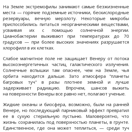
На Земле экстремофилы занимают самые безжизненные
места — горячие подземные источники, бескислородные
резервуары, вечную мерзлоту. Некоторые микробы
приспособились питаться неорганическими веществами,
усваивая их с помощью солнечной энергии.
Цианобактерии выживают при температурах до 70
градусов — при более высоких значениях разрушается
хлорофилл в их клетках.
Слабое магнитное поле не защищает Венеру от потока
высокоэнергетичных частиц галактического излучения.
Солнечные вспышки там опаснее, чем на Земле, чья
орбита находится дальше. Зато атмосфера "планеты
багровых туч" в разы плотнее земной и лучше
задерживает радиацию. Впрочем, шансов выжить
на поверхности Венеры все равно нет, полагают ученые.
Жидкие океаны и биосфера, возможно, были на ранней
Венере, но последующий парниковый эффект превратил
ее в сухую стерильную пустыню. Маловероятно, что
жизнь сохранилась под поверхностью планеты, в грунте.
Единственное, где она может теплиться, — среди туч