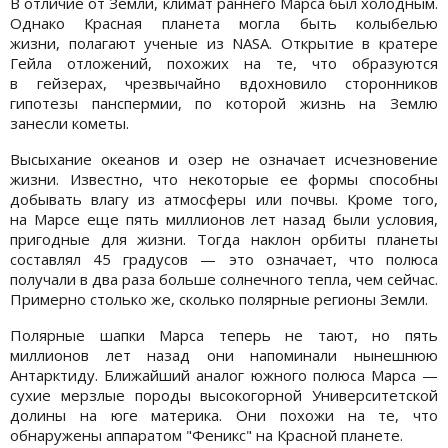
В отличие от Земли, климат раннего Марса был холодным.
Однако Красная планета могла быть колыбелью
жизни, полагают ученые из NASA. Открытие в кратере
Гейла отложений, похожих на те, что образуются
в гейзерах, чрезвычайно вдохновило сторонников
гипотезы панспермии, по которой жизнь на Землю
занесли кометы.
Высыхание океанов и озер не означает исчезновение
жизни. Известно, что некоторые ее формы способны
добывать влагу из атмосферы или почвы. Кроме того,
на Марсе еще пять миллионов лет назад были условия,
пригодные для жизни. Тогда наклон орбиты планеты
составлял 45 градусов — это означает, что полюса
получали в два раза больше солнечного тепла, чем сейчас.
Примерно столько же, сколько полярные регионы Земли.
Полярные шапки Марса теперь не тают, но пять
миллионов лет назад они напоминали нынешнюю
Антарктиду. Ближайший аналог южного полюса Марса —
сухие мерзлые породы высокогорной Университетской
долины на юге материка. Они похожи на те, что
обнаружены аппаратом "Феникс" на Красной планете.