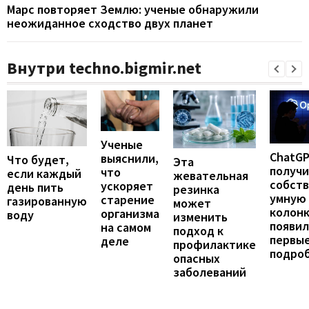
Марс повторяет Землю: ученые обнаружили
неожиданное сходство двух планет
Внутри techno.bigmir.net
Ученые
ChatG
выяснили,
Что будет,
Эта
получ
что
если каждый
жевательная
собст
ускоряет
день пить
резинка
умную
старение
газированную
может
колонк
организма
воду
изменить
появил
на самом
подход к
первы
деле
профилактике
подро
опасных
заболеваний