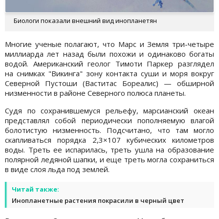
Биологи показали внешний вид инопланетян
Многие ученые полагают, что Марс и Земля три-четыре
миллиарда лет назад были похожи и одинаково богаты
водой. Американский геолог Тимоти Паркер разглядел
на снимках "Викинга" зону контакта суши и моря вокруг
Северной Пустоши (Ваститас Бореалис) — обширной
низменности в районе Северного полюса планеты.
Судя по сохранившемуся рельефу, марсианский океан
представлял собой периодически пополняемую влагой
болотистую низменность. Подсчитано, что там могло
скапливаться порядка 2,3×107 кубических километров
воды. Треть ее испарилась, треть ушла на образование
полярной ледяной шапки, и еще треть могла сохраниться
в виде слоя льда под землей.
Читай также:
Инопланетные растения покрасили в черный цвет