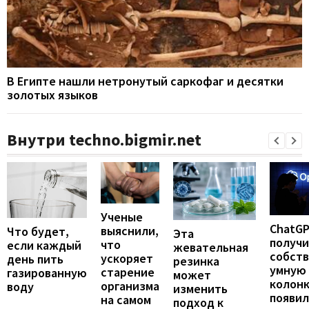
В Египте нашли нетронутый саркофаг и десятки
золотых языков
Внутри techno.bigmir.net
Ученые
ChatG
выяснили,
Что будет,
Эта
получ
что
если каждый
жевательная
собст
ускоряет
день пить
резинка
умную
старение
газированную
может
колонк
организма
воду
изменить
появил
на самом
подход к