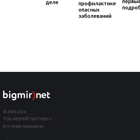
первы
деле
профилактике
подро
опасных
заболеваний
© 2000-2024,
ТОВ «КЕПРЕЙТ ПАРТНЕРС».
Все права защищены.