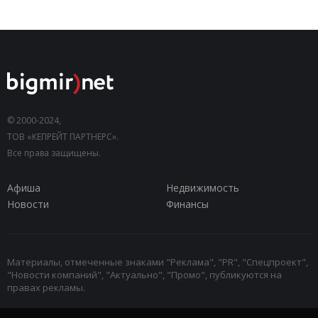
© 2000-2024,
ТОВ «КЕПРЕЙТ ПАРТНЕРС».
Все права защищены.
Афиша
Недвижимость
Новости
Финансы
Материалы, отмеченные знаками "Реклама", "PR", "Спецпроект",
"Новости компаний", "Актуально", "Промо", публикуются на
правах рекламы.