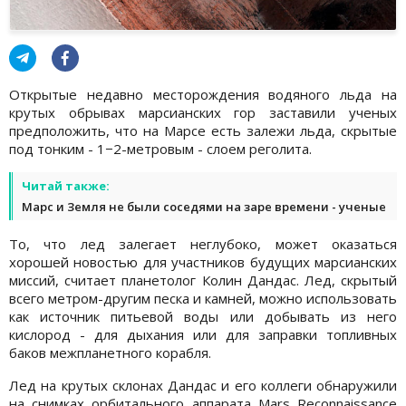
Открытые недавно месторождения водяного льда на
крутых обрывах марсианских гор заставили ученых
предположить, что на Марсе есть залежи льда, скрытые
под тонким - 1−2-метровым - слоем реголита.
Читай также:
Марс и Земля не были соседями на заре времени - ученые
То, что лед залегает неглубоко, может оказаться
хорошей новостью для участников будущих марсианских
миссий, считает планетолог Колин Дандас. Лед, скрытый
всего метром-другим песка и камней, можно использовать
как источник питьевой воды или добывать из него
кислород - для дыхания или для заправки топливных
баков межпланетного корабля.
Лед на крутых склонах Дандас и его коллеги обнаружили
на снимках орбитального аппарата Mars Reconnaissance