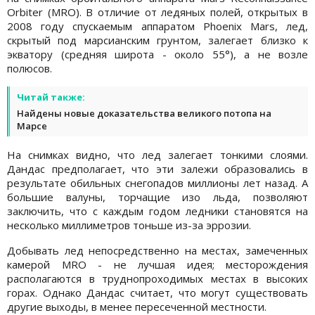
Orbiter (MRO). В отличие от ледяных полей, открытых в
2008 году спускаемым аппаратом Phoenix Mars, лед,
скрытый под марсианским грунтом, залегает близко к
экватору (средняя широта - около 55°), а не возле
полюсов.
Читай также:
Найдены новые доказательства великого потопа на
Марсе
На снимках видно, что лед залегает тонкими слоями.
Дандас предполагает, что эти залежи образовались в
результате обильных снегопадов миллионы лет назад. А
большие валуны, торчащие изо льда, позволяют
заключить, что с каждым годом ледники становятся на
несколько миллиметров тоньше из-за эррозии.
Добывать лед непосредственно на местах, замеченных
камерой MRO - не лучшая идея; месторождения
располагаются в труднопроходимых местах в высоких
горах. Однако Дандас считает, что могут существовать
другие выходы, в менее пересеченной местности.