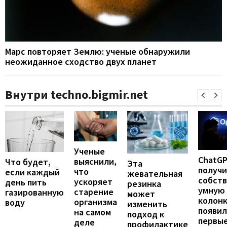
Марс повторяет Землю: ученые обнаружили
неожиданное сходство двух планет
Внутри techno.bigmir.net
Ученые
ChatG
выяснили,
Что будет,
Эта
получ
что
если каждый
жевательная
собст
ускоряет
день пить
резинка
умную
старение
газированную
может
колонк
организма
воду
изменить
появил
на самом
подход к
первы
деле
профилактике