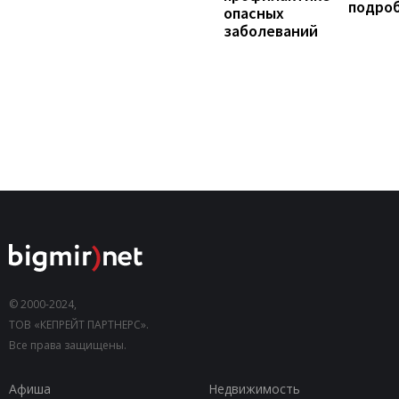
подро
опасных
заболеваний
© 2000-2024,
ТОВ «КЕПРЕЙТ ПАРТНЕРС».
Все права защищены.
Афиша
Недвижимость