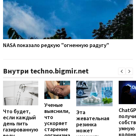
NASA показало редкую "огненную радугу"
Внутри techno.bigmir.net
Ученые
ChatG
выяснили,
Что будет,
Эта
получ
что
если каждый
жевательная
собст
ускоряет
день пить
резинка
умную
старение
газированную
может
колонк
организма
воду