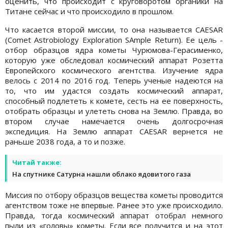
оценить, что происходит с круговоротом органики на
Титане сейчас и что происходило в прошлом.
Что касается второй миссии, то она называется CAESAR
(Comet Astrobiology Exploration SAmple Return). Ее цель -
отбор образцов ядра кометы Чурюмова-Герасименко,
которую уже обследовал космический аппарат Розетта
Европейского космического агентства. Изучение ядра
велось с 2014 по 2016 год. Теперь ученые надеются на
то, что им удастся создать космический аппарат,
способный подлететь к комете, сесть на ее поверхность,
отобрать образцы и улететь снова на Землю. Правда, во
втором случае намечается очень долгосрочная
экспедиция. На Землю аппарат CAESAR вернется не
раньше 2038 года, а то и позже.
Читай также:
На спутнике Сатурна нашли облако ядовитого газа
Миссия по отбору образцов вещества кометы проводится
агентством тоже не впервые. Ранее это уже происходило.
Правда, тогда космический аппарат отобрал немного
пыли из «головы» кометы. Если все получится и на этот