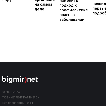
изменить
появил
на самом
подход к
первы
деле
профилактике
подро
опасных
заболеваний
© 2000-2024,
ТОВ «КЕПРЕЙТ ПАРТНЕРС».
Все права защищены.