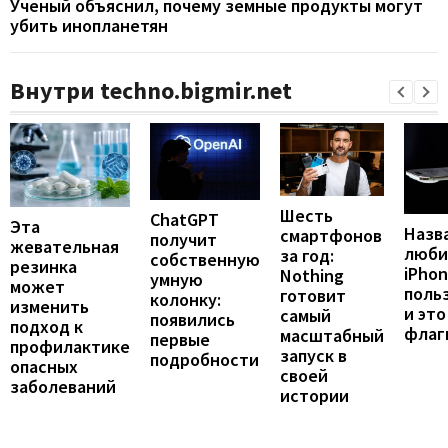
Ученый объяснил, почему земные продукты могут
убить инопланетян
Внутри techno.bigmir.net
Шесть
ChatGPT
Эта
Назв
смартфонов
получит
жевательная
люби
за год:
собственную
резинка
iPho
Nothing
умную
может
поль
готовит
колонку:
изменить
и это
самый
появились
подход к
флаг
масштабный
первые
профилактике
запуск в
подробности
опасных
своей
заболеваний
истории