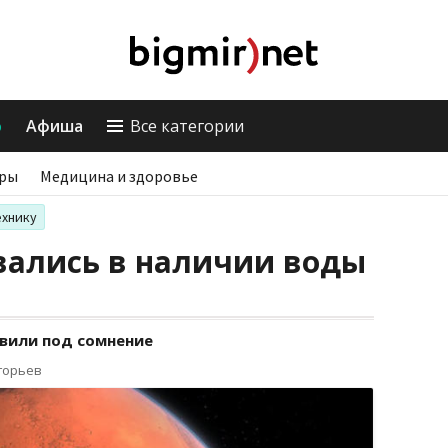
о
Афиша
Все категории
ры
Медицина и здоровье
ехнику
вались в наличии воды
вили под сомнение
горьев