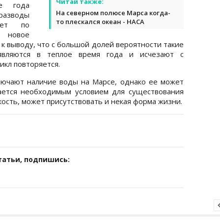
Читай также:
е года
На северном полюсе Марса когда-
разводы
то плескался океан - НАСА
чет по
 новое
к выводу, что с большой долей вероятности такие
являются в теплое время года и исчезают с
икл повторяется.
лючают наличие воды на Марсе, однако ее может
тается необходимым условием для существования
ость, может присутствовать и некая форма жизни.
татьи, подпишись: