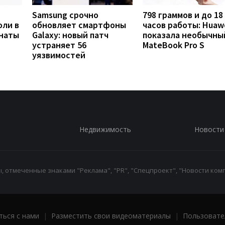
Samsung срочно
798 граммов и до 18
оли в
обновляет смартфоны
часов работы: Huaw
анаты
Galaxy: новый патч
показала необычны
устраняет 56
MateBook Pro S
уязвимостей
Недвижимость
Новости
 отмеченные знаками "Реклама", "PR", "Спецпроект", "Новости комп
ться с нами
|
Разместить свои видеоматериалы
|
Пользовате