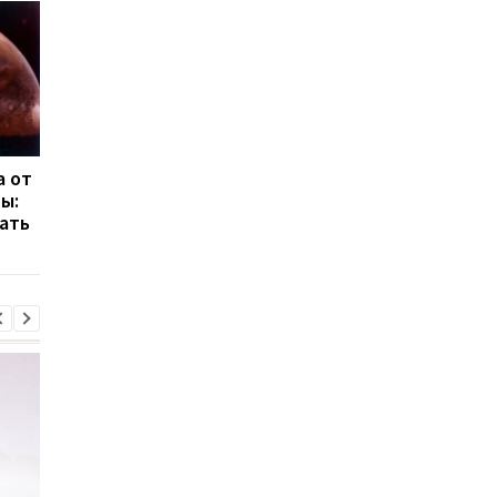
а от
Тысячи кадров с лунной
NASA готовит мисси
ы:
миссии: NASA
EAGLE и FALCON
ать
опубликовала полный
архив Artemis II