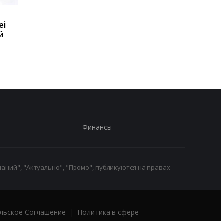
Huawei обновила
8500 мАч без толсто
ei
линейку Watch GT: что
корпуса: Huawei
й
умеют новые GT 7 и GT
показала новый Nova
7 Pro
SE
Финансы
аний", "Актуально", "Промо", публикуются на правах
льское Соглашение
|
Политика в сфере