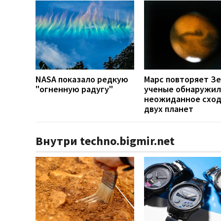
NASA показало редкую
Марс повторяет З
"огненную радугу"
ученые обнаружи
неожиданное сход
двух планет
Внутри techno.bigmir.net