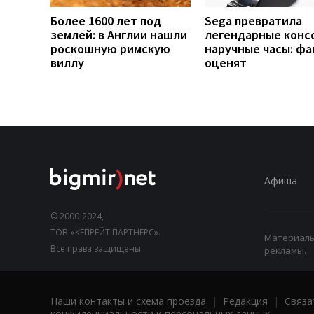
Более 1600 лет под
Sega превратила
землей: в Англии нашли
легендарные конс
роскошную римскую
наручные часы: ф
виллу
оценят
Афиша
© 2000-2024,
ТОВ «КЕПРЕЙТ ПАРТНЕРС».
Материалы,
Все права защищены.
рекламы.
Наши контакты и схема проезда
|
Редакция
|
Связа
конфиденциальности и персональных данных