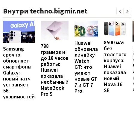
Внутри techno.bigmir.net
8500 мАч
Huawei
798
без
Samsung
обновила
граммов и
толстого
срочно
линейку
до 18 часов
корпуса:
обновляет
Watch
работы:
Huawei
смартфоны
GT: что
Huawei
показала
Galaxy:
умеют
показала
новый
новый патч
новые GT
необычный
Nova 16
устраняет
7 и GT 7
MateBook
SE
56
Pro
Pro S
уязвимостей