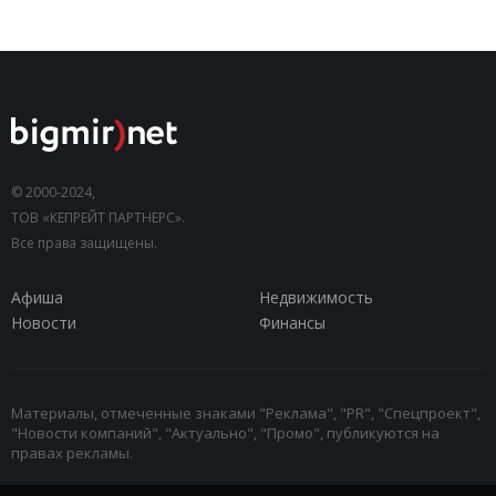
© 2000-2024,
ТОВ «КЕПРЕЙТ ПАРТНЕРС».
Все права защищены.
Афиша
Недвижимость
Новости
Финансы
Материалы, отмеченные знаками "Реклама", "PR", "Спецпроект",
"Новости компаний", "Актуально", "Промо", публикуются на
правах рекламы.