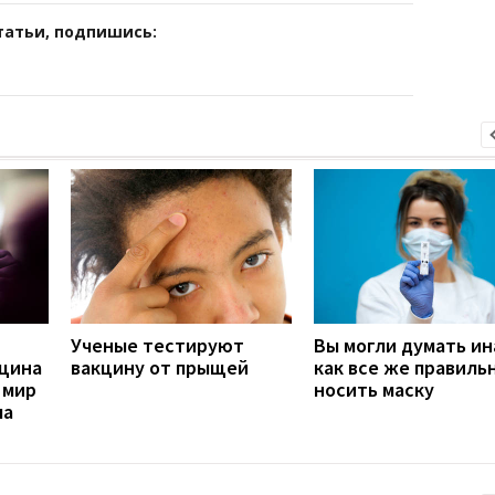
татьи, подпишись:
Ученые тестируют
Вы могли думать ин
кцина
вакцину от прыщей
как все же правиль
 мир
носить маску
па