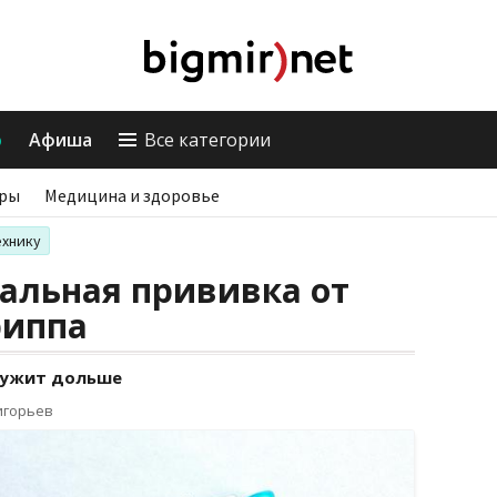
о
Афиша
Все категории
ры
Медицина и здоровье
ехнику
альная прививка от
риппа
лужит дольше
игорьев