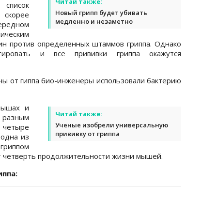
Читай также:
список
Новый грипп будет убивать
 скорее
медленно и незаметно
чередном
ическим
ин против определенных штаммов гриппа. Однако
ировать и все прививки гриппа окажутся
ны от гиппа био-инженеры использовали бактерию
мышах и
Читай также:
 разным
Ученые изобрели универсальную
 четыре
прививку от гриппа
 одна из
гриппом
ет четверть продолжительности жизни мышей.
иппа: