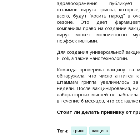
здравоохранения публикует 
штаммов вируса гриппа, которые,
всего, будут "косить народ" в о
сезоне. Это дает фармацевт
компаниям право на создание вакц
вирус может молниеносно мут
неэффективными.
Для создания универсальной вакци
E. coli, а также нанотехнологии.
Команда проверила вакцину на 
обнаружила, что число антител к
штаммам гриппа увеличилось за
недели. После вакцинирования, ни
лабораторных мышей не заболела 
в течение 6 месяцев, что составля
Стоит ли делать прививку от гр
Теги:
грипп
вакцина