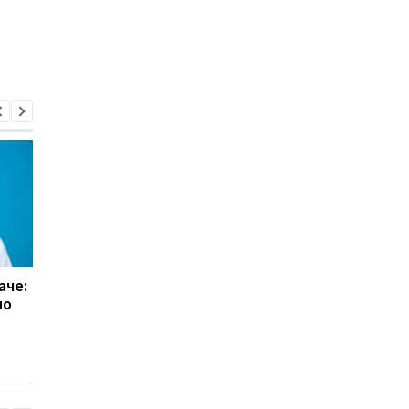
аче:
Украинцы смогут
Дикие птицы угрож
но
привиться от гриппа в
заражением птичьи
аптеке: что для этого
гриппом - исследова
нужно