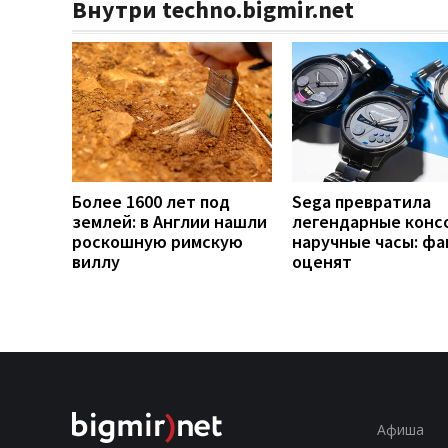
Внутри techno.bigmir.net
Более 1600 лет под
Sega превратила
землей: в Англии нашли
легендарные конс
роскошную римскую
наручные часы: ф
виллу
оценят
Афиша