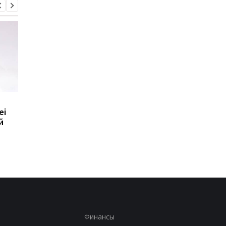
Huawei обновила
8500 мАч без толсто
ei
линейку Watch GT: что
корпуса: Huawei
й
умеют новые GT 7 и GT
показала новый Nova
7 Pro
SE
Финансы