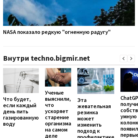
NASA показало редкую "огненную радугу"
Внутри techno.bigmir.net
Ученые
ChatG
выяснили,
Что будет,
Эта
получ
что
если каждый
жевательная
собст
ускоряет
день пить
резинка
умную
старение
газированную
может
колонк
организма
воду
изменить
появил
на самом
подход к
первы
деле
профилактике