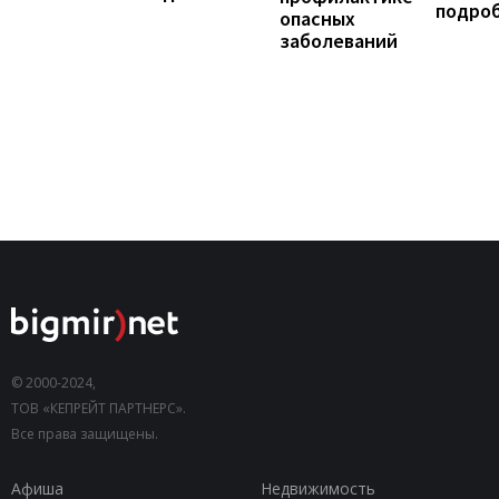
подро
опасных
заболеваний
© 2000-2024,
ТОВ «КЕПРЕЙТ ПАРТНЕРС».
Все права защищены.
Афиша
Недвижимость