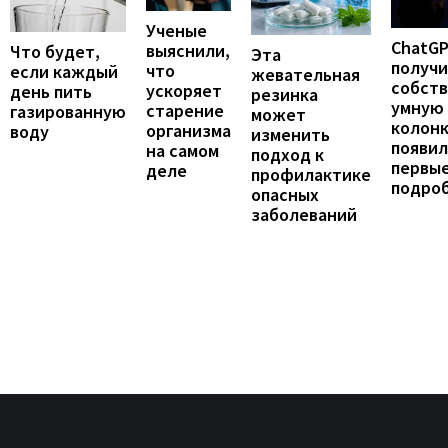
Ученые
ChatG
выяснили,
Что будет,
Эта
получ
что
если каждый
жевательная
собст
ускоряет
день пить
резинка
умную
старение
газированную
может
колонк
организма
воду
изменить
появил
на самом
подход к
первы
деле
профилактике
подро
опасных
заболеваний