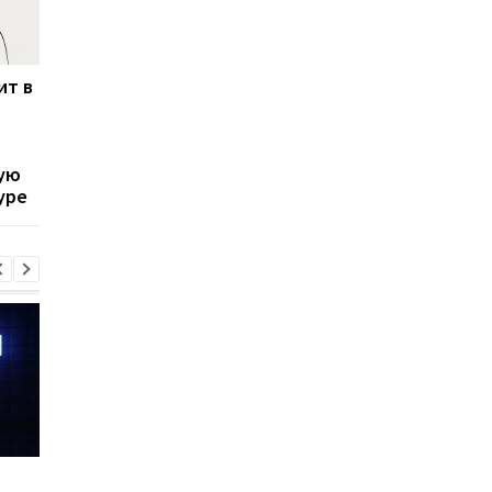
ит в
Нобелевскую премию
Нобелевская премия
по химии присудили за
физике 2025: за что
создание
наградили Джона
металлоорганических
Кларка, Мишеля А.
ую
каркасов
Деворе и Джона
уре
Мартиниса
Шесть смартфонов за
Назван самый люби