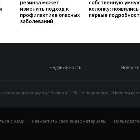
е
резинка может
собственную умну
м
изменить подход к
колонку: появились
профилактике опасных
первые подробност
заболеваний
Недвижимость
Новости
 отмеченные знаками "Реклама", "PR", "Спецпроект", "Новости комп
ться с нами
|
Разместить свои видеоматериалы
|
Пользовате