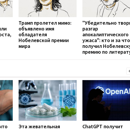
Трамп пролетел мимо:
"Убедительно твор
или
объявлено имя
разгар
оста,
обладателя
апокалиптического
Нобелевской премии
ужаса": кто и за что
мира
получил Нобелевск
премию по литерат
что
Эта жевательная
ChatGPT получит