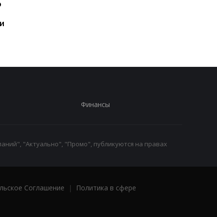
ю
год: Nothing готовит
iPhone пользователе
самый масштабный
и это не новый флаг
и
запуск в своей истории
Финансы
аний", "Актуально", "Промо", публикуются на правах
льское Соглашение
|
Политика в сфере