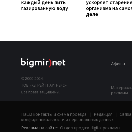
каждый день пить
ускоряет старени
газированную воду
организма на само
деле
Афиша
© 2000-2024,
ТОВ «КЕПРЕЙТ ПАРТНЕРС».
Материалы,
Все права защищены.
рекламы.
Наши контакты и схема проезда
|
Редакция
|
Связа
конфиденциальности и персональных данных
Реклама на сайте:
Отдел продаж digital рекламы