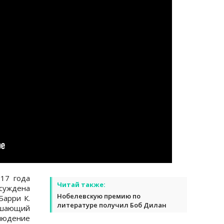
17 года
Читай также:
суждена
Нобелевскую премию по
Барри К.
литературе получил Боб Дилан
ешающий
людение