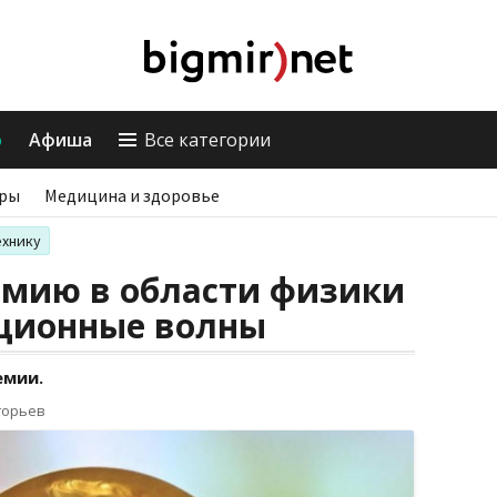
о
Афиша
Все категории
ры
Медицина и здоровье
ехнику
емию в области физики
ационные волны
емии.
горьев