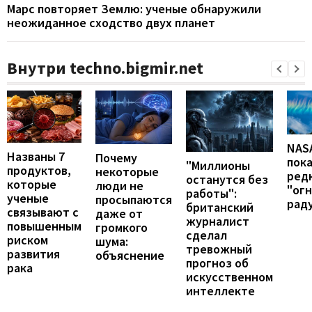
Марс повторяет Землю: ученые обнаружили
неожиданное сходство двух планет
Внутри techno.bigmir.net
NAS
Названы 7
Почему
пок
"Миллионы
продуктов,
некоторые
ред
останутся без
которые
люди не
"ог
работы":
ученые
просыпаются
рад
британский
связывают с
даже от
журналист
повышенным
громкого
сделал
риском
шума:
тревожный
развития
объяснение
прогноз об
рака
искусственном
интеллекте