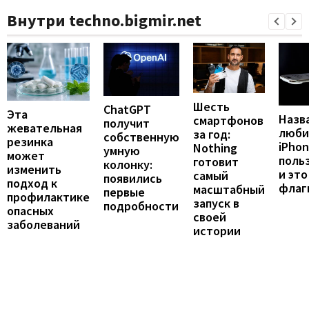
Внутри techno.bigmir.net
Шесть
ChatGPT
Эта
Назв
смартфонов
получит
жевательная
люби
за год:
собственную
резинка
iPho
Nothing
умную
может
поль
готовит
колонку:
изменить
и это
самый
появились
подход к
флаг
масштабный
первые
профилактике
запуск в
подробности
опасных
своей
заболеваний
истории