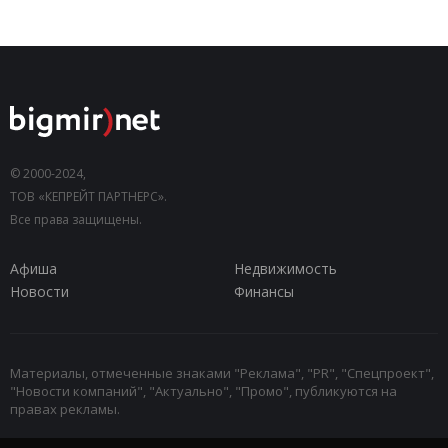
© 2000-2024,
ТОВ «КЕПРЕЙТ ПАРТНЕРС».
Все права защищены.
Афиша
Недвижимость
Новости
Финансы
Материалы, отмеченные знаками "Реклама", "PR", "Спецпроект",
"Новости компаний", "Актуально", "Промо", публикуются на
правах рекламы.