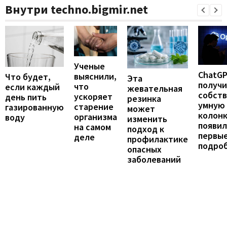
Внутри techno.bigmir.net
Ученые
ChatG
выяснили,
Что будет,
Эта
получ
что
если каждый
жевательная
собст
ускоряет
день пить
резинка
умную
старение
газированную
может
колонк
организма
воду
изменить
появил
на самом
подход к
первы
деле
профилактике
подро
опасных
заболеваний