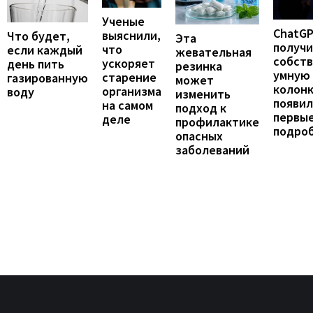
Ученые
ChatG
выяснили,
Что будет,
Эта
получ
что
если каждый
жевательная
собст
ускоряет
день пить
резинка
умную
старение
газированную
может
колонк
организма
воду
изменить
появил
на самом
подход к
первы
деле
профилактике
подро
опасных
заболеваний