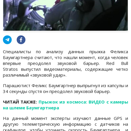
Специалисты по анализу данных прыжка Феликса
Баумгартнера считают, что нашли момент, когда человек
впервые преодолел звуковой барьер. Red Bull
Stratos выпустил видеоматериалы, содержащие четко
различимый «звуковой удар».
Парашютист Феликс Баумгартнер выпрыгнул из капсулы и
34 секунды спустя он преодолел звуковой барьер.
ЧИТАЙ ТАКЖЕ:
Прыжок из космоса: ВИДЕО с камеры
на шлеме Баумгартнера
На данный момент эксперты изучают данные GPS и
другую телеметрическую информацию с датчиков на
скафандре, чтобы уточнить скорость Баумгартнера и