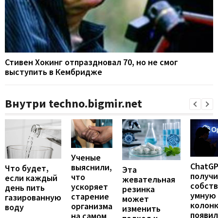
Стивен Хокинг отпраздновал 70, но не смог
выступить в Кембридже
Внутри techno.bigmir.net
Ученые
ChatG
выяснили,
Что будет,
Эта
получ
что
если каждый
жевательная
собст
ускоряет
день пить
резинка
умную
старение
газированную
может
колонк
организма
воду
изменить
появил
на самом