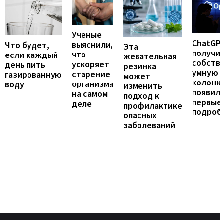
Ученые
ChatG
выяснили,
Что будет,
Эта
получ
что
если каждый
жевательная
собст
ускоряет
день пить
резинка
умную
старение
газированную
может
колонк
организма
воду
изменить
появил
на самом
подход к
первы
деле
профилактике
подро
опасных
заболеваний