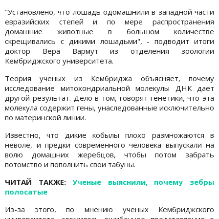
"Установлено, что лошадь одомашнили в западной части
евразийских степей и по мере распространения
домашние животные в большом количестве
скрещивались с дикими лошадьми", - подводит итоги
доктор Вера Вармут из отделения зоологии
Кембриджского университета.
Теория ученых из Кембриджа объясняет, почему
исследование митохондриальной молекулы ДНК дает
другой результат. Дело в том, говорят генетики, что эта
молекула содержит гены, унаследованные исключительно
по материнской линии.
Известно, что дикие кобылы плохо размножаются в
неволе, и предки современного человека выпускали на
волю домашних жеребцов, чтобы потом забрать
потомство и пополнить свои табуны.
ЧИТАЙ ТАКЖЕ:
Ученые выяснили, почему зебры
полосатые
Из-за этого, по мнению ученых Кембриджского
университета, сложилось ошибочное представление о