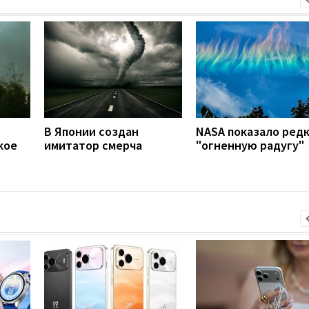
В Японии создан
NASA показало ред
кое
имитатор смерча
"огненную радугу"