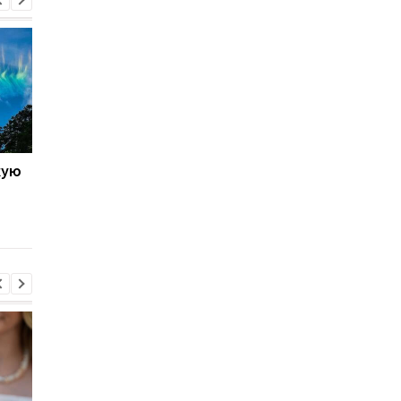
кую
Марс повторяет Землю:
Эти четыре человек
ученые обнаружили
помогут вернуть
неожиданное сходство
человечество на Лу
двух планет