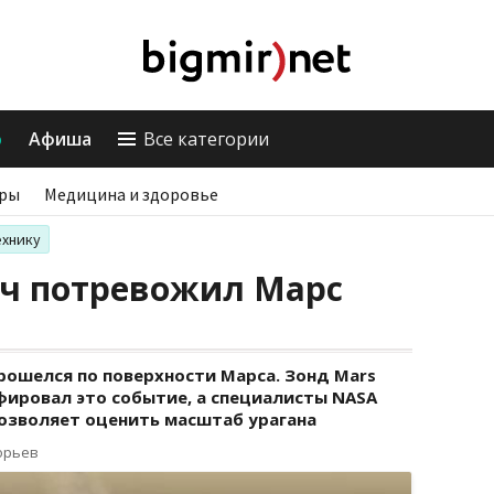
о
Афиша
Все категории
ры
Медицина и здоровье
ехнику
рч потревожил Марс
рошелся по поверхности Марса. Зонд Mars
афировал это событие, а специалисты NASA
озволяет оценить масштаб урагана
орьев