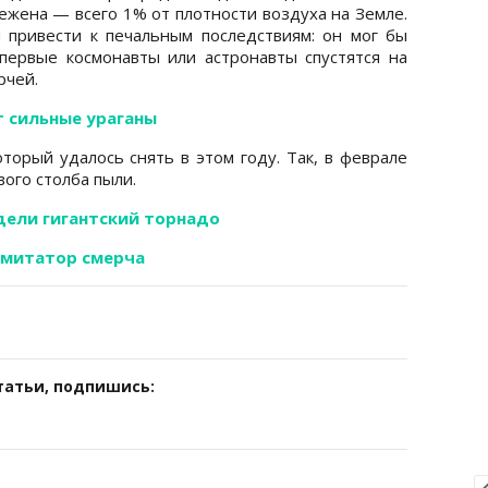
ежена — всего 1% от плотности воздуха на Земле.
 привести к печальным последствиям: он мог бы
 первые космонавты или астронавты спустятся на
рчей.
 сильные ураганы
торый удалось снять в этом году. Так, в феврале
ого столба пыли.
дели гигантский торнадо
имитатор смерча
татьи, подпишись: