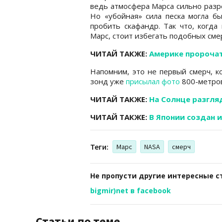
ведь атмосфера Марса сильно разр
Но «убойная» сила песка могла бы
пробить скафандр. Так что, когда
Марс, стоит избегать подобных сме
ЧИТАЙ ТАКЖЕ:
Америке пророчат
Напомним, это не первый смерч, ко
зонд уже
присылал фото
800-метров
ЧИТАЙ ТАКЖЕ:
На Солнце разгля
ЧИТАЙ ТАКЖЕ:
В Японии создан 
Теги:
Марс
NASA
смерч
Не пропусти другие интересные с
bigmir)net в facebook
Статьи по теме