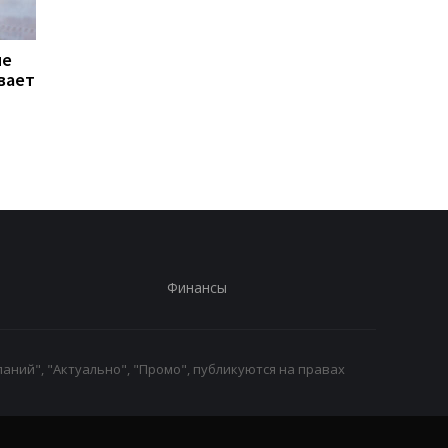
не
Названы 7 продуктов,
Почему некоторые
вает
которые ученые
люди не просыпают
связывают с
даже от громкого шу
повышенным риском
объяснение
развития рака
Финансы
аний", "Актуально", "Промо", публикуются на правах