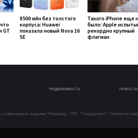
8500 мАч без толстого
Такого iPhone еще 
 что
корпуса: Huawei
было: Apple испыты
и GT
показала новый Nova 16
рекордно крупный
SE
флагман
Недвижимость
Новости
 отмеченные знаками "Реклама", "PR", "Спецпроект", "Новости комп