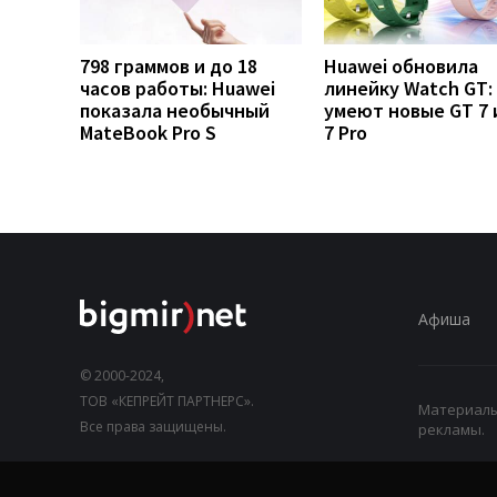
798 граммов и до 18
Huawei обновила
часов работы: Huawei
линейку Watch GT:
показала необычный
умеют новые GT 7 
MateBook Pro S
7 Pro
Афиша
© 2000-2024,
ТОВ «КЕПРЕЙТ ПАРТНЕРС».
Материалы,
Все права защищены.
рекламы.