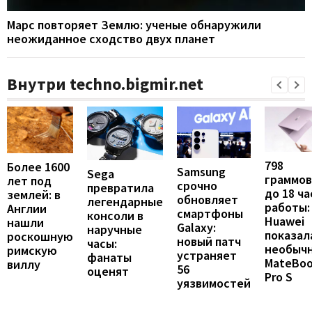
Марс повторяет Землю: ученые обнаружили
неожиданное сходство двух планет
Внутри techno.bigmir.net
798
Более 1600
Samsung
Sega
граммов
лет под
срочно
превратила
до 18 ча
землей: в
обновляет
легендарные
работы:
Англии
смартфоны
консоли в
Huawei
нашли
Galaxy:
наручные
показал
роскошную
новый патч
часы:
необыч
римскую
устраняет
фанаты
MateBo
виллу
56
оценят
Pro S
уязвимостей