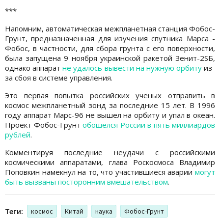
***
Напомним, автоматическая межпланетная станция Фобос-
Грунт, предназначенная для изучения спутника Марса -
Фобос, в частности, для сбора грунта с его поверхности,
была запущена 9 ноября украинской ракетой Зенит-2SБ,
однако аппарат
не удалось вывести на нужную орбиту
из-
за сбоя в системе управления.
Это первая попытка российских ученых отправить в
космос межпланетный зонд за последние 15 лет. В 1996
году аппарат Марс-96 не вышел на орбиту и упал в океан.
Проект Фобос-Грунт
обошелся России в пять миллиардов
рублей
.
Комментируя последние неудачи с российскими
космическими аппаратами, глава Роскосмоса Владимир
Поповкин намекнул на то, что участившиеся аварии
могут
быть вызваны посторонним вмешательством
.
Теги:
космос
Китай
наука
Фобос-Грунт