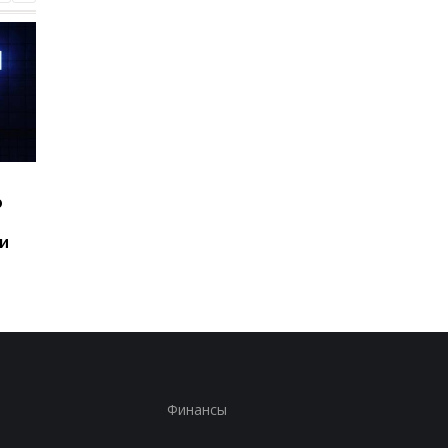
Шесть смартфонов за
Назван самый люби
ю
год: Nothing готовит
iPhone пользователе
самый масштабный
и это не новый флаг
и
запуск в своей истории
Финансы