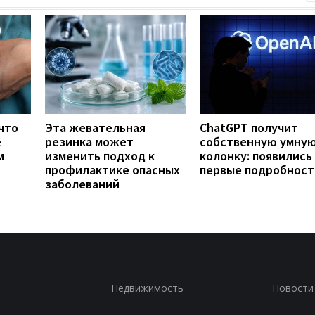
что
Эта жевательная
ChatGPT получит
е
резинка может
собственную умну
м
изменить подход к
колонку: появились
профилактике опасных
первые подробност
заболеваний
Недвижимость
Новости