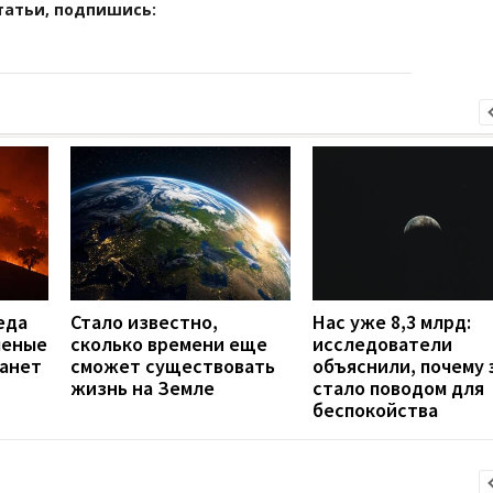
татьи, подпишись:
еда
Стало известно,
Нас уже 8,3 млрд:
ченые
сколько времени еще
исследователи
танет
сможет существовать
объяснили, почему 
жизнь на Земле
стало поводом для
беспокойства