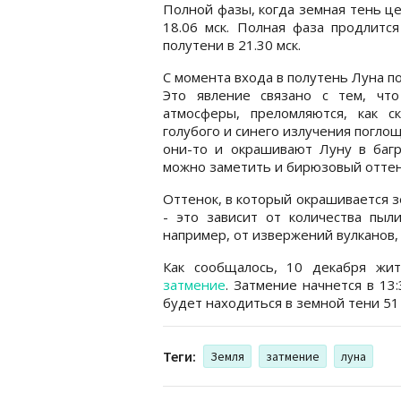
Полной фазы, когда земная тень це
18.06 мск. Полная фаза продлитс
полутени в 21.30 мск.
С момента входа в полутень Луна по
Это явление связано с тем, чт
атмосферы, преломляются, как с
голубого и синего излучения погло
они-то и окрашивают Луну в багр
можно заметить и бирюзовый оттен
Оттенок, в который окрашивается з
- это зависит от количества пыл
например, от извержений вулканов,
Как сообщалось, 10 декабря жи
затмение
. Затмение начнется в 13
будет находиться в земной тени 51
Теги:
Земля
затмение
луна