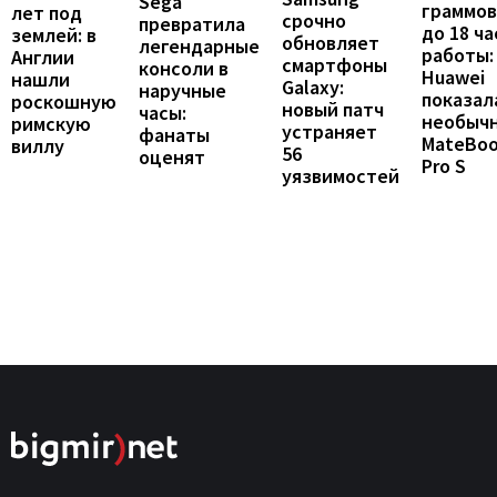
Sega
граммов
лет под
срочно
превратила
до 18 ча
землей: в
обновляет
легендарные
работы:
Англии
смартфоны
консоли в
Huawei
нашли
Galaxy:
наручные
показал
роскошную
новый патч
часы:
необыч
римскую
устраняет
фанаты
MateBo
виллу
56
оценят
Pro S
уязвимостей