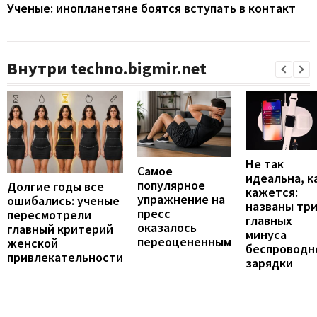
Ученые: инопланетяне боятся вступать в контакт
Внутри techno.bigmir.net
Не так
Самое
идеальна, к
популярное
Долгие годы все
кажется:
упражнение на
ошибались: ученые
названы тр
пресс
пересмотрели
главных
оказалось
главный критерий
минуса
переоцененным
женской
беспроводн
привлекательности
зарядки