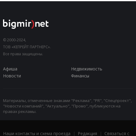
© 2000-2024,
ТОВ «КЕПРЕЙТ ПАРТНЕРС».
Все права защищены.
Афиша
Недвижимость
Новости
Финансы
Материалы, отмеченные знаками "Реклама", "PR", "Спецпроект",
"Новости компаний", "Актуально", "Промо", публикуются на
правах рекламы.
Наши контакты и схема проезда
|
Редакция
|
Связаться с