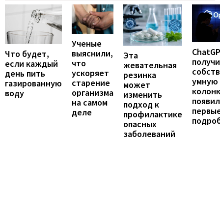
Ученые
ChatG
выяснили,
Что будет,
Эта
получ
что
если каждый
жевательная
собст
ускоряет
день пить
резинка
умную
старение
газированную
может
колонк
организма
воду
изменить
появил
на самом
подход к
первы
деле
профилактике
подро
опасных
заболеваний