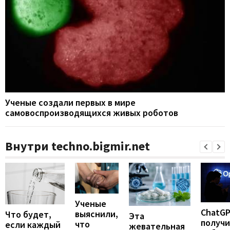
Ученые создали первых в мире
самовоспроизводящихся живых роботов
Внутри techno.bigmir.net
Ученые
ChatG
выяснили,
Что будет,
Эта
получ
что
если каждый
жевательная