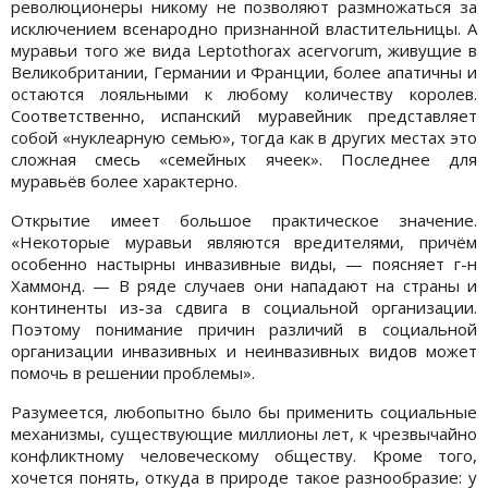
революционеры никому не позволяют размножаться за
исключением всенародно признанной властительницы. А
муравьи того же вида Leptothorax acervorum, живущие в
Великобритании, Германии и Франции, более апатичны и
остаются лояльными к любому количеству королев.
Соответственно, испанский муравейник представляет
собой «нуклеарную семью», тогда как в других местах это
сложная смесь «семейных ячеек». Последнее для
муравьёв более характерно.
Открытие имеет большое практическое значение.
«Некоторые муравьи являются вредителями, причём
особенно настырны инвазивные виды, — поясняет г-н
Хаммонд. — В ряде случаев они нападают на страны и
континенты из-за сдвига в социальной организации.
Поэтому понимание причин различий в социальной
организации инвазивных и неинвазивных видов может
помочь в решении проблемы».
Разумеется, любопытно было бы применить социальные
механизмы, существующие миллионы лет, к чрезвычайно
конфликтному человеческому обществу. Кроме того,
хочется понять, откуда в природе такое разнообразие: у