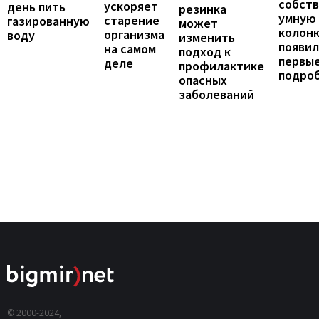
собст
ускоряет
день пить
резинка
умную
старение
газированную
может
колонк
организма
воду
изменить
появил
на самом
подход к
первы
деле
профилактике
подро
опасных
заболеваний
© 2000-2024,