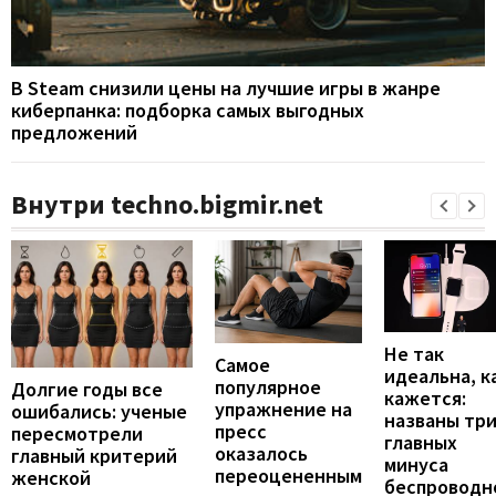
В Steam снизили цены на лучшие игры в жанре
киберпанка: подборка самых выгодных
предложений
Внутри techno.bigmir.net
Не так
Самое
идеальна, к
популярное
Долгие годы все
кажется:
упражнение на
ошибались: ученые
названы тр
пресс
пересмотрели
главных
оказалось
главный критерий
минуса
переоцененным
женской
беспроводн