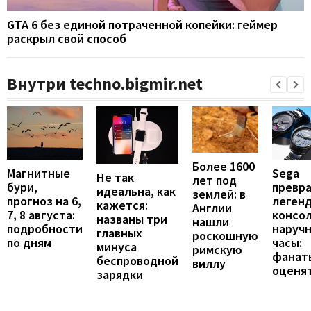
GTA 6 без единой потраченной копейки: геймер
раскрыл свой способ
Внутри techno.bigmir.net
Более 1600
Магнитные
Sega
Не так
лет под
бури,
превр
идеальна, как
землей: в
прогноз на 6,
леген
кажется:
Англии
7, 8 августа:
консол
названы три
нашли
подробности
наруч
главных
роскошную
по дням
часы:
минуса
римскую
фанат
беспроводной
виллу
оценя
зарядки