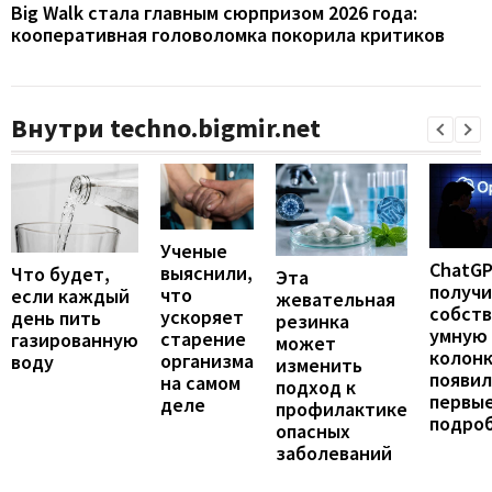
Big Walk стала главным сюрпризом 2026 года:
кооперативная головоломка покорила критиков
Внутри techno.bigmir.net
Ученые
ChatG
выяснили,
Что будет,
Эта
получ
что
если каждый
жевательная
собст
ускоряет
день пить
резинка
умную
старение
газированную
может
колонк
организма
воду
изменить
появил
на самом
подход к
первы
деле
профилактике
подро
опасных
заболеваний