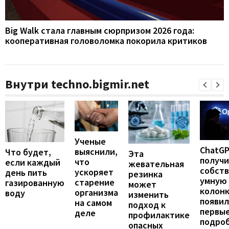
Big Walk стала главным сюрпризом 2026 года:
кооперативная головоломка покорила критиков
Внутри techno.bigmir.net
Ученые
ChatG
выяснили,
Что будет,
Эта
получ
что
если каждый
жевательная
собст
ускоряет
день пить
резинка
умную
старение
газированную
может
колонк
организма
воду
изменить
появил
на самом
подход к
первы
деле
профилактике
подро
опасных