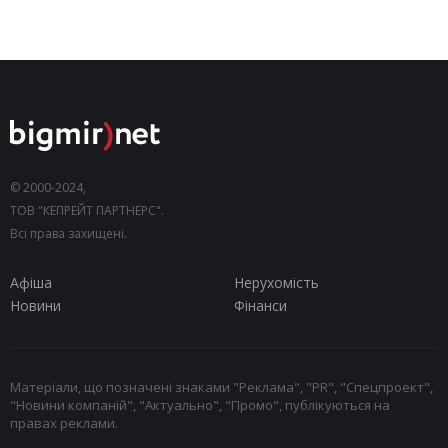
© 2000-2024,
ТОВ "КЕПРЕЙТ ПАРТНЕРС".
Всі права захищені.
Афіша
Нерухомість
Новини
Фінанси
Матеріали, що позначені знаками "Реклама", "PR", "Спецпроект",
"Новини компаній", "Актуально", "Промо", публікуються на
правах реклами.