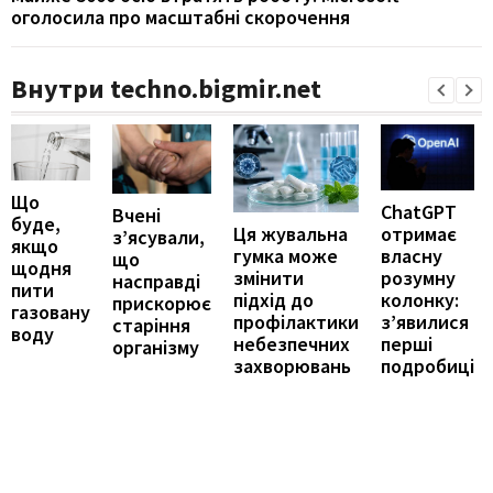
оголосила про масштабні скорочення
Внутри techno.bigmir.net
Що
ChatGPT
Вчені
буде,
отримає
Ця жувальна
з’ясували,
якщо
власну
гумка може
що
щодня
розумну
змінити
насправді
пити
колонку:
підхід до
прискорює
газовану
з’явилися
профілактики
старіння
воду
перші
небезпечних
організму
подробиці
захворювань