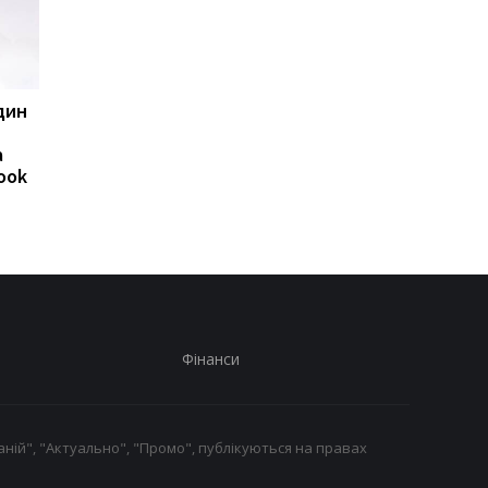
один
Huawei оновила лінійку
8500 мА·год без
Watch GT: що вміють
товстого корпусу:
а
нові GT 7 та GT 7 Pro
Huawei представила
ook
новий Nova 16 SE
Фінанси
ній", "Актуально", "Промо", публікуються на правах