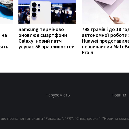
Samsung терміново
798 грамів і до 18 г
 на
оновлює смартфони
автономної роботи:
Galaxy: новий патч
Huawei представил
нять
усуває 56 вразливостей
незвичайний MateB
Pro S
Нерухомість
Новини
 що позначені знаками "Реклама", "PR", "Спецпроект", "Новини компа