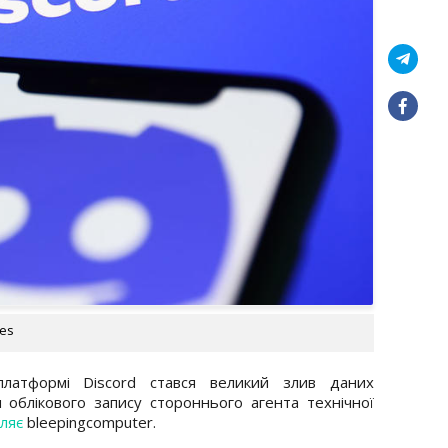
ges
платформі Discord стався великий злив даних
 облікового запису стороннього агента технічної
ляє
bleepingcomputer.