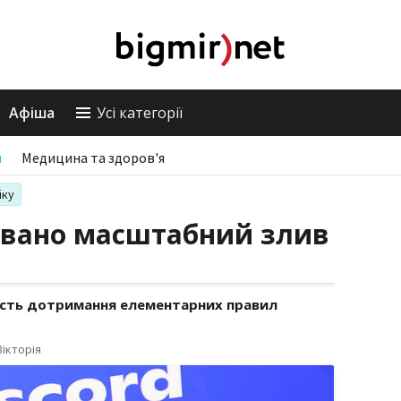
Афіша
Усі категорії
и
Медицина та здоров'я
іку
совано масштабний злив
ість дотримання елементарних правил
ікторія