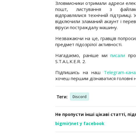
Зловмисники отримали адреси еле
пошт, листування з файлам
відправлялися технічній підтримці. 
відключили зламаний акаунт і перев
віруси постраждалу машину.
Незважаючи на це, гравців попроси
предмет підозрілої активності.
Нагадаємо, раніше ми
писали
про
S.T.A.L.K.E.R. 2.
Підпишись на наш
Telegram-кана
хочеш першим дізнаватися головні 
Теги:
Discord
Не пропусти інші цікаві статті, пі
bigmir)net у facebook