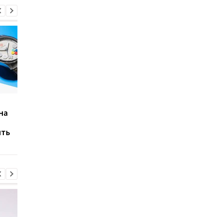
Samsung терміново
798 грамів і до 18 го
на
оновлює смартфони
автономної роботи:
Galaxy: новий патч
Huawei представила
ять
усуває 56 вразливостей
незвичайний MateBo
Pro S