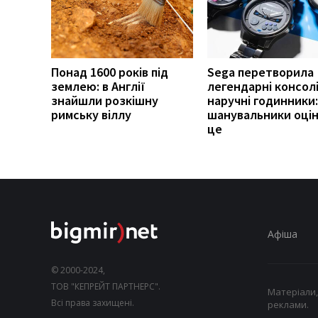
Понад 1600 років під
Sega перетворила
землею: в Англії
легендарні консолі
знайшли розкішну
наручні годинники:
римську віллу
шанувальники оці
це
Афіша
© 2000-2024,
ТОВ "КЕПРЕЙТ ПАРТНЕРС".
Матеріали,
Всі права захищені.
реклами.