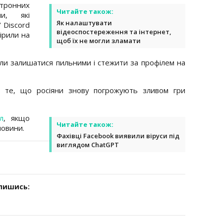
ктронних
Читайте також:
и, які
Як налаштувати
У Discord
відеоспостереження та інтернет,
ірили на
щоб їх не могли зламати
ли залишатися пильними і стежити за профілем на
 те, що росіяни знову погрожують зливом гри
л
, якщо
Читайте також:
новини.
Фахівці Facebook виявили віруси під
виглядом ChatGPT
дпишись: