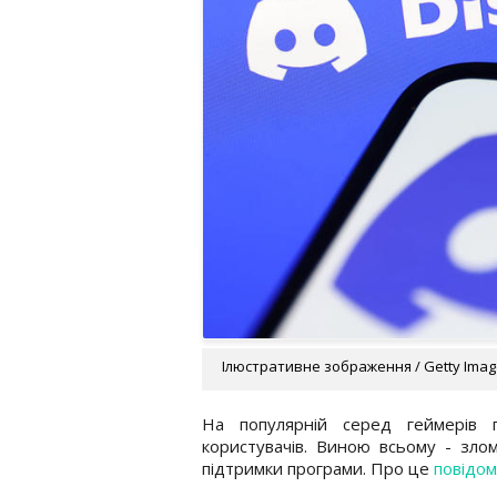
Ілюстративне зображення / Getty Ima
На популярній серед геймерів 
користувачів. Виною всьому - злом
підтримки програми. Про це
повідом