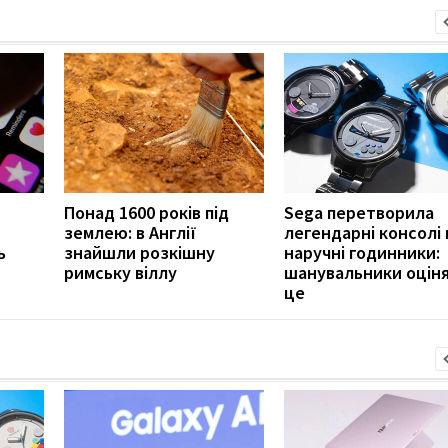
Понад 1600 років під
Sega перетворила
землею: в Англії
легендарні консолі 
ь
знайшли розкішну
наручні годинники:
римську віллу
шанувальники оцін
це