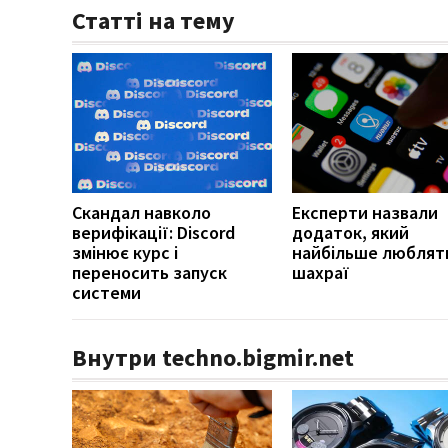
Статті на тему
Скандал навколо
Експерти назвали
верифікації: Discord
додаток, який
змінює курс і
найбільше люблят
переносить запуск
шахраї
системи
Внутри techno.bigmir.net