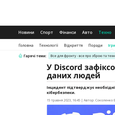
Новини
Спорт
Фінанси
Авто
Техно
Головна
Технології
Відкриття
Поради
Ігр
Гарячі теми:
Все для фронту - все про зброю та техн
У Discord зафік
даних людей
Інцидент підтверджує необхідн
кібербезпеки.
15 травня 2023, 16:45
|
Автор: Соколенко В