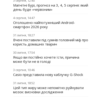
3 серпня, 12:40
Магнітні бурі, прогноз на 3, 4, 5 серпня: який
день буде «червоним»
4 серпня, 14:47
Оголошено найпотужніший Android-
смартфон 2026 року
31 липня, 18:27
Вчені поставили під сумнів головний міф про
користь домашніх тварин
30 липня, 17:54
Якщо ви постійно хочете їсти, причина
може бути не в голоді
3 серпня, 10:46
Casio представила нову каблучку G-Shock
31 липня, 18:52
Цей тип жиру може непомітно руйнувати
мозок: висновки дослідження