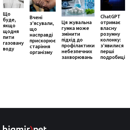
Що
ChatGPT
Вчені
буде,
отримає
Ця жувальна
з’ясували,
якщо
власну
гумка може
що
щодня
розумну
змінити
насправді
пити
колонку:
підхід до
прискорює
газовану
з’явилися
профілактики
старіння
воду
перші
небезпечних
організму
подробиці
захворювань