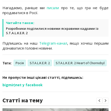
Нагадаємо, раніше ми
писали
про те, що гра не буде
продаватися в Росії.
Читайте також:
Розробники поділилися новими яскравими кадрами із
S.T.A.L.K.E.R. 2
Підпишись на наш
Telegram-канал
, якщо хочеш першим
дізнаватися головні новини.
Теги:
Росія
S.T.A.L.K.E.R. 2
S.T.A.L.K.E.R. 2 Heart of Chornobyl
Не пропусти інші цікаві статті, підпишись:
bigmir)net у facebook
Статті на тему