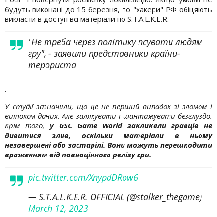
будуть виконані до 15 березня, то "хакери" РФ обіцяють
викласти в доступ всі матеріали по S.T.A.L.K.E.R.
"Не треба через політику псувати людям
гру", - заявили представники країни-
терориста
.
У студії зазначили, що це не перший випадок зі зломом і
витоком даних. Але залякувати і шантажувати безглуздо.
Крім того,
у GSC Game World закликали гравців не
дивитися злив, оскільки матеріали в ньому
незавершені або застарілі. Вони можуть перешкодити
враженням від повноцінного релізу гри.
pic.twitter.com/XnypdDRow6
— S.T.A.L.K.E.R. OFFICIAL (@stalker_thegame)
March 12, 2023