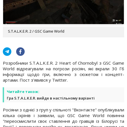
S.T.A.L.K.E.R. 2 / GSC Game World
Розробники S.T.A.L.K.E.R. 2 Heart of Chornobyl з GSC Game
World відреагували на погрози росіян, які вкрали 30 Гб
інформації щодо гри, включно з сюжетом і концепт-
артами. Пост з'явився у Twitter.
Читайте також:
Гра S.T.A.L.K.E.R. вийде в настільному варіанті
Росіяни з однієї з груп у спільноті "Вконтакте" опублікували
кілька скрінів і заявили, що GSC Game World повинна
"переосмислити своє ставлення до гравців із Білорусі та
Росії" і повернути російську локалізацію. Якщо умови не