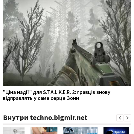
"Ціна надії" для S.T.A.L.K.E.R. 2: гравців знову
відправлять у саме серце Зони
Внутри techno.bigmir.net