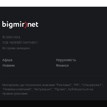
© 2000-2024,
ТОВ "КЕПРЕЙТ ПАРТНЕРС".
Всі права захищені.
Афіша
Нерухомість
Новини
Фінанси
Матеріали, що позначені знаками "Реклама", "PR", "Спецпроект",
"Новини компаній", "Актуально", "Промо", публікуються на
правах реклами.