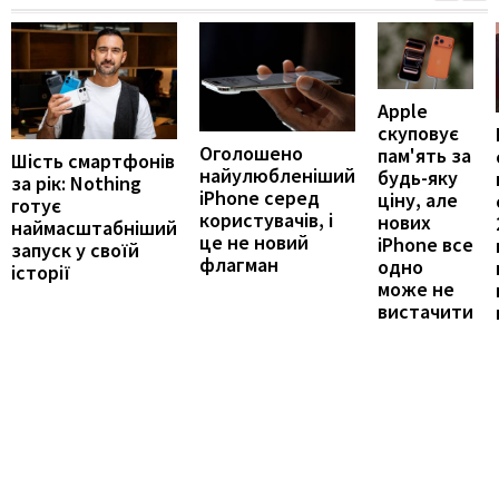
Apple
скуповує
Оголошено
пам'ять за
Шість смартфонів
найулюбленіший
будь-яку
за рік: Nothing
iPhone серед
ціну, але
готує
користувачів, і
нових
наймасштабніший
це не новий
iPhone все
запуск у своїй
флагман
одно
історії
може не
вистачити