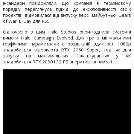
інсайдери повідомляли, що компанія в терміновому
порядку переглянула підхід до ексклюзивності своїх
проектів і відмовилася від випуску версії майбутньої Gears
of War: E-Day для PS5.
Одночасно з цим Halo Studios оприлюднила системні
вимоги Halo: Campaign Evolved. Для гри з мінімальними
графічними параметрами в роздільній здатності 1080p
знадобиться відеокарта RTX 2060 Super, тоді як для
запуску на максимальних налаштуваннях у 4K
знадобиться RTX 2080 і 32 ГБ оперативної пам'яті.