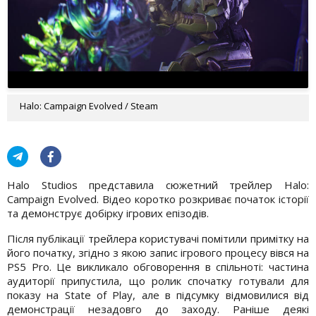
Halo: Campaign Evolved / Steam
Halo Studios представила сюжетний трейлер Halo:
Campaign Evolved. Відео коротко розкриває початок історії
та демонструє добірку ігрових епізодів.
Після публікації трейлера користувачі помітили примітку на
його початку, згідно з якою запис ігрового процесу вівся на
PS5 Pro. Це викликало обговорення в спільноті: частина
аудиторії припустила, що ролик спочатку готували для
показу на State of Play, але в підсумку відмовилися від
демонстрації незадовго до заходу. Раніше деякі