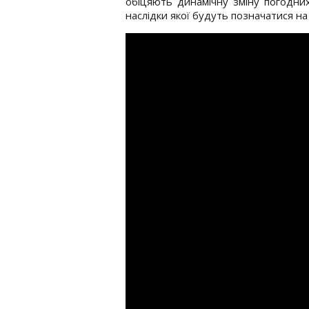
обіцяють динамічну зміну погодних
наслідки якої будуть позначатися на