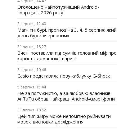
4 серпня, 14:47
Оголошено найпотужніший Android-
смартфон 2026 року
3 серпня, 12:40
Магнітні бурі, прогноз на 3, 4, 5 серпня: який
день буде «червоним»
31 липня, 18:27
Вчені поставили під сумнів головний міф про
користь домашніх тварин
3 серпня, 10:46
Casio представила нову каблучку G-Shock
5 серпня, 15:44
Не за потужністю, а за любов’ю власників:
AnTuTu обрав найкращі Android-смартфони
31 липня, 18:52
Цей тип жиру може непомітно руйнувати
мозок: висновки дослідження