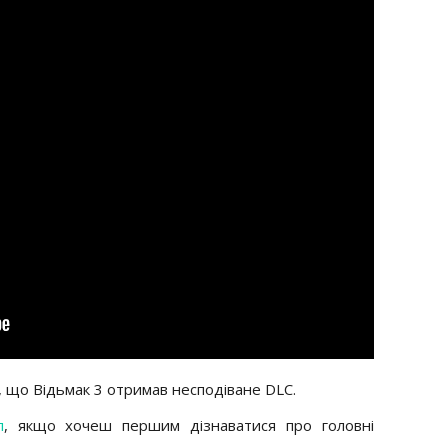
, що Відьмак 3 отримав несподіване DLC.
л
, якщо хочеш першим дізнаватися про головні