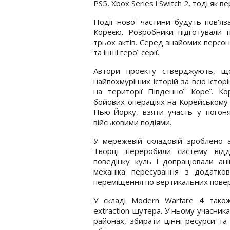
PS5, Xbox Series і Switch 2, тоді як 
Події нової частини будуть пов'я
Кореєю. Розробники підготували 
трьох актів. Серед знайомих персон
та інші герої серії.
Автори проекту стверджують, щ
найпохмуріших історій за всю істор
на території Південної Кореї. К
бойових операціях на Корейському п
Нью-Йорку, взяти участь у погонях
військовими подіями.
У мережевій складовій зроблено а
Творці переробили систему відда
поведінку куль і допрацювали анім
механіка пересування з додатк
переміщення по вертикальних повер
У складі Modern Warfare 4 так
extraction-шутера. У ньому учасни
районах, збирати цінні ресурси т