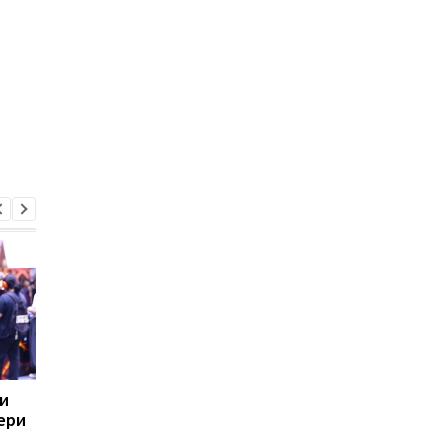
и
Від 1000 до 5000
Steam влаштував но
ери
доларів: експерти
розпродаж після
представили найкращі
літнього фестивалю