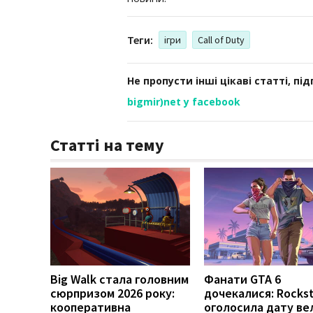
Теги:
ігри
Call of Duty
Не пропусти інші цікаві статті, пі
bigmir)net у facebook
Статті на тему
Big Walk стала головним
Фанати GTA 6
сюрпризом 2026 року:
дочекалися: Rockst
кооперативна
оголосила дату ве