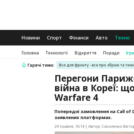
Новини
Спорт
Фінанси
Авто
Техно
Головна
Технології
Відкриття
Поради
Ігр
Гарячі теми:
Все для фронту - все про зброю та техн
Перегони Париже
війна в Кореї: 
Warfare 4
Попередні замовлення на Call of 
заявлених платформах.
29 травня, 10:14
|
Автор: Соколенко Вікто