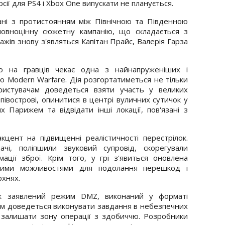
версії для PS4 і Xbox One випускати не планується.
зані з протистоянням між Північною та Південною
повноцінну сюжетну кампанію, що складається з
ажів знову з'являться Капітан Прайс, Валерія Гарза
о на гравців чекає одна з найнапруженіших і
ію Modern Warfare. Дія розгортатиметься не тільки
ористувачам доведеться взяти участь у великих
івострові, опинитися в центрі вуличних сутичок у
 Парижем та відвідати інші локації, пов'язані з
кцент на підвищенні реалістичності перестрілок.
чі, поліпшили звуковий супровід, скорегували
ації зброї. Крім того, у грі з'явиться оновлена
овими можливостями для подолання перешкод і
хнях.
ож заявлений режим DMZ, виконаний у форматі
кам доведеться виконувати завдання в небезпечних
а залишати зону операції з здобиччю. Розробники