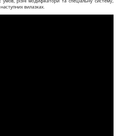
 умов, різні модифікатори та спеціальну систему,
 наступних вилазках.