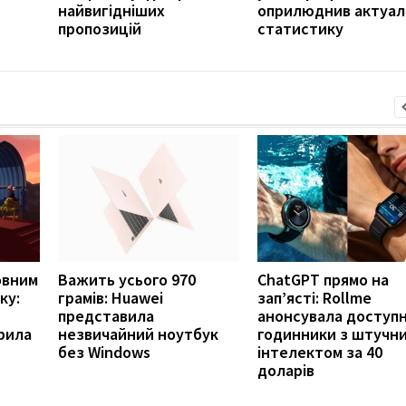
найвигідніших
оприлюднив актуал
пропозицій
статистику
овним
Важить усього 970
ChatGPT прямо на
ку:
грамів: Huawei
зап’ясті: Rollme
представила
анонсувала доступн
рила
незвичайний ноутбук
годинники з штучн
без Windows
інтелектом за 40
доларів