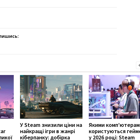
дпишись:
У Steam знизили ціни на
Якими комп’ютерам
ar
найкращі ігри в жанрі
користуються гейм
ликої
кіберпанку: добірка
у 2026 році: Steam