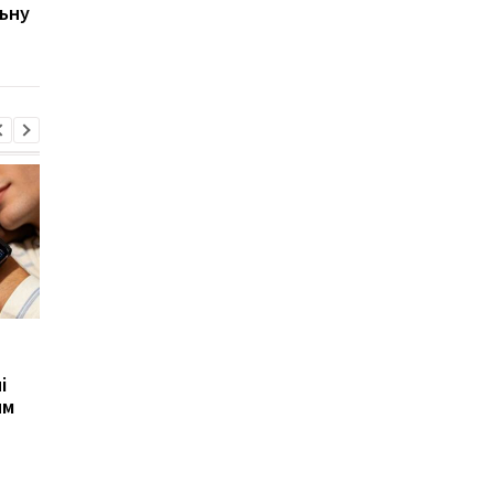
ьну
ігрові ПК для будь-яких
знижки сягають 90%
завдань
Xiaomi випустила Redmi
Фанати GTA 6
17, але новий смартфон
дочекалися: Rocksta
і
виявився гіршим за
оголосила дату вели
им
попередню модель
презентації та
здивувала місцем
прем’єри