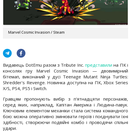
Marvel Cosmic Invasion / Steam
Видавець DotEmu разом з Tribute Inc.
представили
на ПК і
консолях гру Marvel Cosmic Invasion — двовимірний
бітемап, виконаний у дусі Teenage Mutant Ninja Turtles:
Shredder's Revenge. Новинка доступна на ПК, Xbox Series
X/S, PS4, PS5 і Switch.
Гравцям пропонують вибір з п'ятнадцяти персонажів,
серед яких, наприклад, Капітан Америка і Людина-павук.
Ключовим елементом механіки стала система командного
бою: можна оперативно змінювати героїв і поєднувати їхні
здібності, створюючи подвійні комбо і проводячи спільні
удари.