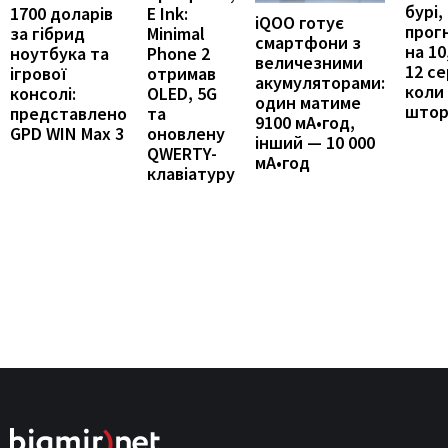
бурі,
E Ink:
1700 доларів
iQOO готує
прог
Minimal
за гібрид
смартфони з
на 10
Phone 2
ноутбука та
величезними
12 се
отримав
ігрової
акумуляторами:
коли
OLED, 5G
консолі:
один матиме
штор
та
представлено
9100 мА•год,
оновлену
GPD WIN Max 3
інший — 10 000
QWERTY-
мА•год
клавіатуру