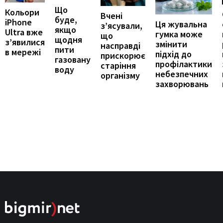
Що
Кольори
Вчені
буде,
iPhone
Ця жувальна
з’ясували,
якщо
Ultra вже
гумка може
що
щодня
з’явилися
змінити
насправді
пити
в мережі
підхід до
прискорює
газовану
профілактики
старіння
воду
небезпечних
організму
захворювань