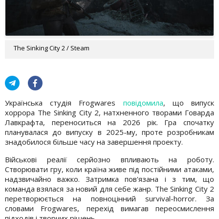
The Sinking City 2 / Steam
Українська студія Frogwares
повідомила
, що випуск
хоррора The Sinking City 2, натхненного творами Говарда
Лавкрафта, переноситься на 2026 рік. Гра спочатку
планувалася до випуску в 2025-му, проте розробникам
знадобилося більше часу на завершення проекту.
Військові реалії серйозно впливають на роботу.
Створювати гру, коли країна живе під постійними атаками,
надзвичайно важко. Затримка пов'язана і з тим, що
команда взялася за новий для себе жанр. The Sinking City 2
перетворюється на повноцінний survival-horror. За
словами Frogwares, перехід вимагав переосмислення
підходів і творчих рішень.