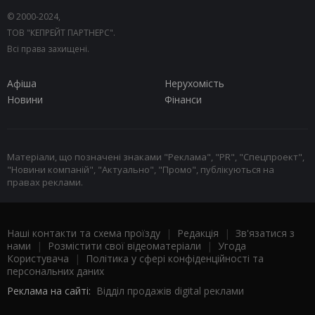
© 2000-2024,
ТОВ "КЕПРЕЙТ ПАРТНЕРС".
Всі права захищені.
Афіша
Нерухомість
Новини
Фінанси
Матеріали, що позначені знаками "Реклама", "PR", "Спецпроект",
"Новини компаній", "Актуально", "Промо", публікуються на
правах реклами.
Наші контакти та схема проїзду
|
Редакція
|
Зв'язатися з
нами
|
Розмістити свої відеоматеріали
|
Угода
Користувача
|
Політика у сфері конфіденційності та
персональних даних
Реклама на сайті:
Відділ продажів digital реклами