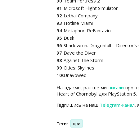
Team Fortress 2
Microsoft Flight Simulator
Lethal Company
Hotline Miami
Metaphor: ReFantazio
Dusk
Shadowrun: Dragonfall – Director's
Dave the Diver
Against The Storm
Cities: Skylines
Unavowed
Нагадаємо, раніше ми
писали
про те
Heart of Chornobyl для PlayStation 5.
Підпишись на наш
Telegram-канал
,
Теги:
ігри