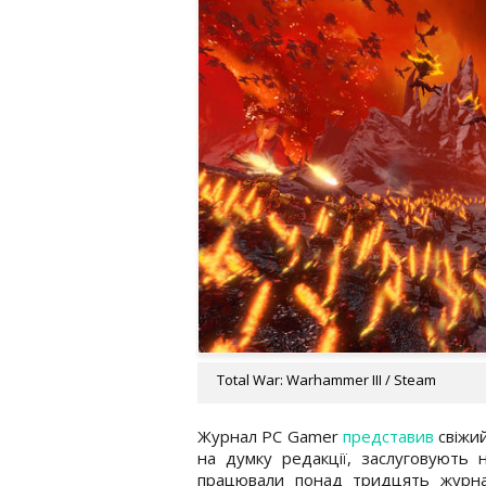
Total War: Warhammer III / Steam
Журнал PC Gamer
представив
свіжий
на думку редакції, заслуговують 
працювали понад тридцять журналі