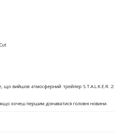
 Cut
, що вийшов атмосферний трейлер S.T.A.L.K.E.R. 2:
 якщо хочеш першим дізнаватися головні новини.