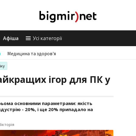
Афіша
Усі категорії
и
Медицина та здоров'я
іку
айкращих ігор для ПК у
рьома основними параметрами: якість
ндустрію - 20%, і ще 20% припадало на
ікторія