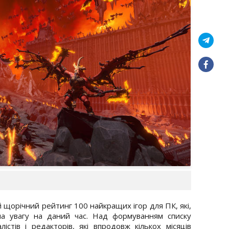
 щорічний рейтинг 100 найкращих ігор для ПК, які,
на увагу на даний час. Над формуванням списку
стів і редакторів, які впродовж кількох місяців