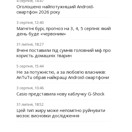
4 серпня, 14:47
Оголошено найпотужніший Android-
смартфон 2026 року
3 серпня, 12:40
Магнітні бурі, прогноз на 3, 4, 5 серпня: який
день буде «червоним»
31 липня, 18:27
Вчені поставили під сумнів головний міф про
користь домашніх тварин
5 серпня, 15:44
Не за потужністю, а за любов’ю власників:
AnTuTu обрав найкращі Android-смартфони
3 серпня, 10:46
Casio представила нову каблучку G-Shock
31 липня, 18:52
Цей тип жиру може непомітно руйнувати
мозок: висновки дослідження