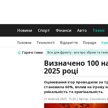
Новини
Спорт
Фінанси
Авто
Техно
Головна
Технології
Відкриття
Поради
Ігр
Гарячі теми:
Все для фронту - все про зброю та техн
Визначено 100 н
2025 році
Оцінювання ігор проводили за т
становила 60%, вплив на ігрову і
унікальність та оригінальність.
21 жовтня 2025, 15:20
|
Автор: Соколенко В